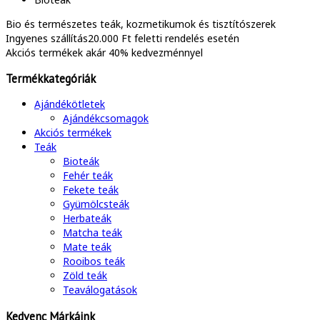
Bio és természetes
teák, kozmetikumok és tisztítószerek
Ingyenes szállítás
20.000 Ft feletti rendelés esetén
Akciós termékek
akár 40% kedvezménnyel
Termékkategóriák
Ajándékötletek
Ajándékcsomagok
Akciós termékek
Teák
Bioteák
Fehér teák
Fekete teák
Gyümölcsteák
Herbateák
Matcha teák
Mate teák
Rooibos teák
Zöld teák
Teaválogatások
Kedvenc Márkáink