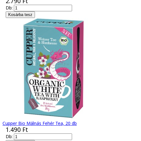
2.790 Ft
Db:
Cupper Bio Málnás Fehér Tea, 20 db
1.490 Ft
Db: