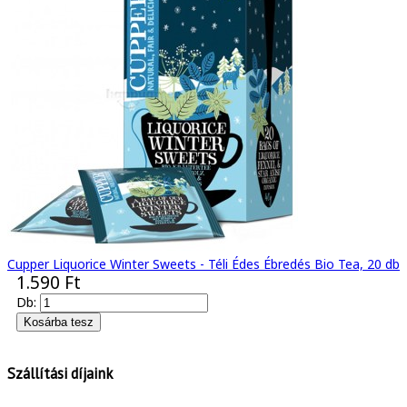
Cupper Liquorice Winter Sweets - Téli Édes Ébredés Bio Tea, 20 db
1.590 Ft
Db:
Szállítási díjaink