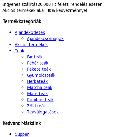
Ingyenes szállítás
20.000 Ft feletti rendelés esetén
Akciós termékek
akár 40% kedvezménnyel
Termékkategóriák
Ajándékötletek
Ajándékcsomagok
Akciós termékek
Teák
Bioteák
Fehér teák
Fekete teák
Gyümölcsteák
Herbateák
Matcha teák
Mate teák
Rooibos teák
Zöld teák
Teaválogatások
Kedvenc Márkáink
Cupper