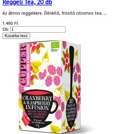
Reggeli Tea, 20 db
Az álmos reggelekre. Élénkítő, frissítő citromos tea. ...
1.490 Ft
Db: