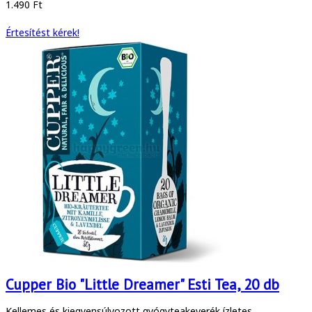
1.490 Ft
Értesítést kérek!
Cupper Bio "Little Dreamer" Esti Tea, 20 db
Kellemes és kiegyensúlyozott gyógyteakeverék ízletes ...