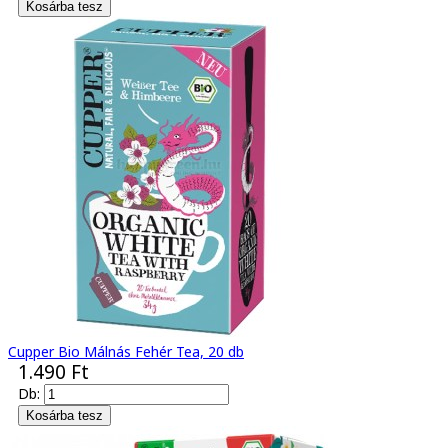
Cupper Bio Málnás Fehér Tea, 20 db
1.490 Ft
Db: