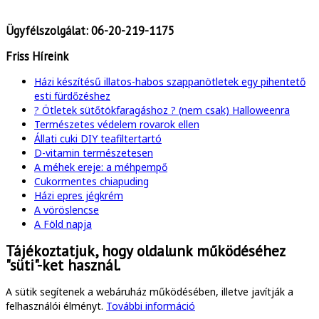
Ügyfélszolgálat:
06-20-219-1175
Friss Híreink
Házi készítésű illatos-habos szappanötletek egy pihentető
esti fürdőzéshez
? Ötletek sütőtökfaragáshoz ? (nem csak) Halloweenra
Természetes védelem rovarok ellen
Állati cuki DIY teafiltertartó
D-vitamin természetesen
A méhek ereje: a méhpempő
Cukormentes chiapuding
Házi epres jégkrém
A vöröslencse
A Föld napja
Tájékoztatjuk, hogy oldalunk működéséhez
"süti"-ket használ.
A sütik segítenek a webáruház működésében, illetve javítják a
felhasználói élményt.
További információ