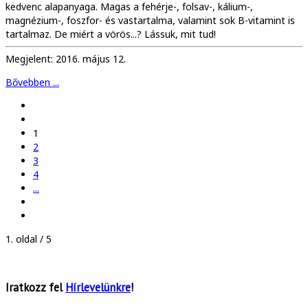
kedvenc alapanyaga. Magas a fehérje-, folsav-, kálium-,
magnézium-, foszfor- és vastartalma, valamint sok B-vitamint is
tartalmaz. De miért a vörös...? Lássuk, mit tud!
Megjelent: 2016. május 12.
Bővebben ...
1
2
3
4
...
1. oldal / 5
Iratkozz fel
Hírlevelünkre
!