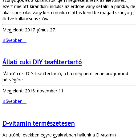
szúnyogok és a kullancsok igen megkeseríthetik az életünket,
ezért mielőtt kirándulni indulsz az erdőbe vagy sétálni a parkba, de
akár sportolás vagy kerti munka előtt is kend be magad szúnyog-,
illetve kullancsriasztóval!
Megjelent: 2017. június 27.
Bővebben ...
Állati cuki DIY teafiltertartó
"Állati" cuki DIY teafiltertartó, :) ha még nem lenne programod
hétvégére...
Megjelent: 2016. november 11.
Bővebben ...
D-vitamin természetesen
Az utóbbi években egyre gyakrabban hallunk a D-vitamin