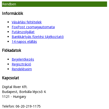
Rendben
Információk
Vásárlási feltételek
FoxPost csomagautomata
Futárszolgálat
Bankkártyás fizetési tájékoztató
14 napos elállás
Fiókadatok
Bejelentkezés
Regisztráció
Rendeléseim
Kapcsolat
Digital River Kft.
Budapest, Borbála lépcső 4.
1121 - Hungary
Telefon: 06-20-219-1175