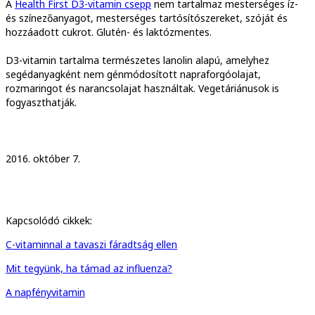
A
Health First D3-vitamin csepp
nem tartalmaz mesterséges íz-
és színezőanyagot, mesterséges tartósítószereket, szóját és
hozzáadott cukrot. Glutén- és laktózmentes.
D3-vitamin tartalma természetes lanolin alapú, amelyhez
segédanyagként nem génmódosított napraforgóolajat,
rozmaringot és narancsolajat használtak. Vegetáriánusok is
fogyaszthatják.
2016. október 7.
Kapcsolódó cikkek:
C-vitaminnal a tavaszi fáradtság ellen
Mit tegyünk, ha támad az influenza?
A napfényvitamin