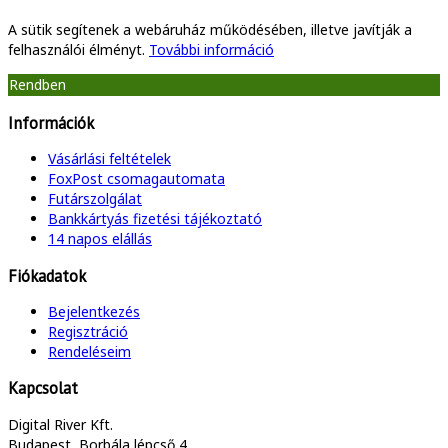
A sütik segítenek a webáruház működésében, illetve javítják a
felhasználói élményt.
További információ
Rendben
Információk
Vásárlási feltételek
FoxPost csomagautomata
Futárszolgálat
Bankkártyás fizetési tájékoztató
14 napos elállás
Fiókadatok
Bejelentkezés
Regisztráció
Rendeléseim
Kapcsolat
Digital River Kft.
Budapest, Borbála lépcső 4.