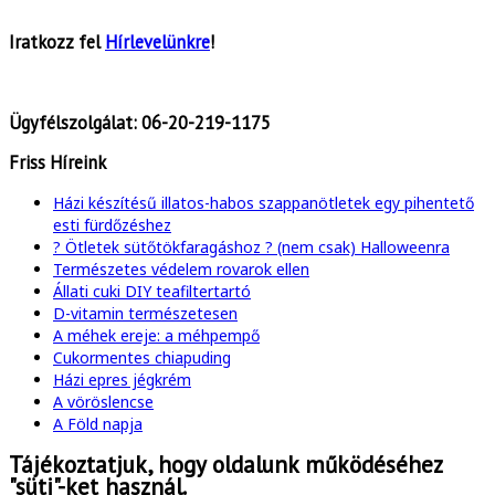
Iratkozz fel
Hírlevelünkre
!
Ügyfélszolgálat:
06-20-219-1175
Friss Híreink
Házi készítésű illatos-habos szappanötletek egy pihentető
esti fürdőzéshez
? Ötletek sütőtökfaragáshoz ? (nem csak) Halloweenra
Természetes védelem rovarok ellen
Állati cuki DIY teafiltertartó
D-vitamin természetesen
A méhek ereje: a méhpempő
Cukormentes chiapuding
Házi epres jégkrém
A vöröslencse
A Föld napja
Tájékoztatjuk, hogy oldalunk működéséhez
"süti"-ket használ.