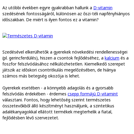
Az utóbbi években egyre gyakrabban hallunk a
D-vitamin
szedésének fontosságáról, különösen az őszi-téli napfényhiányos
időszakban. De miért is ilyen fontos ez a vitamin?
Szedésével elkerülhetők a gyerekek növekedési rendellenességei
(pl. gerincferdülés), hiszen a csontok fejlődéséhez, a
kalcium
és a
foszfor felszívódásához nélkülözhetetlen. Kiemelkedő szerepet
játszik az időskori csontritkulás megelőzésében, de hiánya
számos más betegség okozója is lehet.
Gyerekek esetében - a könnyebb adagolás és a gyorsabb
felszívódás érdekében - érdemes
csepp formájú D-vitamint
választani. Fontos, hogy lehetőség szerint természetes
összetevőkből álló készítményt használjunk, a szintetikus
adalékanyagokkal ellátott termékek megterhelik a fiatal,
fejlődésben lévő szervezetet.