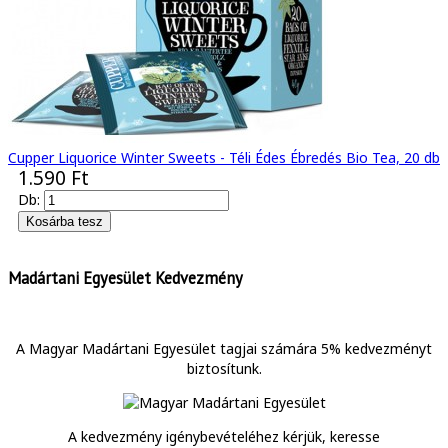
Cupper Liquorice Winter Sweets - Téli Édes Ébredés Bio Tea, 20 db
1.590 Ft
Db:
Madártani Egyesület Kedvezmény
A Magyar Madártani Egyesület tagjai számára 5% kedvezményt
biztosítunk.
A kedvezmény igénybevételéhez kérjük, keresse