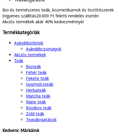
Bio és természetes
teák, kozmetikumok és tisztítószerek
Ingyenes szállítás
20.000 Ft feletti rendelés esetén
Akciós termékek
akár 40% kedvezménnyel
Termékkategóriák
Ajándékötletek
Ajándékcsomagok
Akciós termékek
Teák
Bioteák
Fehér teák
Fekete teák
Gyümölcsteák
Herbateák
Matcha teák
Mate teák
Rooibos teák
Zöld teák
Teaválogatások
Kedvenc Márkáink