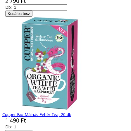
2.790 Ft
Db:
Cupper Bio Málnás Fehér Tea, 20 db
1.490 Ft
Db: