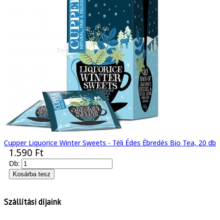
Cupper Liquorice Winter Sweets - Téli Édes Ébredés Bio Tea, 20 db
1.590 Ft
Db:
Szállítási díjaink