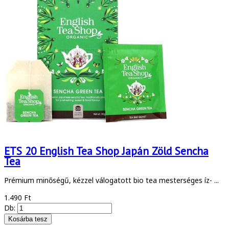
ETS 20 English Tea Shop Japán Zöld Sencha
Tea
Prémium minőségű, kézzel válogatott bio tea mesterséges íz- ...
1.490 Ft
Db: