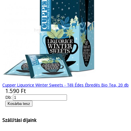
Cupper Liquorice Winter Sweets - Téli Édes Ébredés Bio Tea, 20 db
1.590 Ft
Db:
Szállítási díjaink