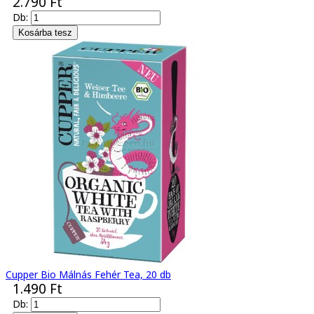
2.790 Ft
Db:
Cupper Bio Málnás Fehér Tea, 20 db
1.490 Ft
Db: