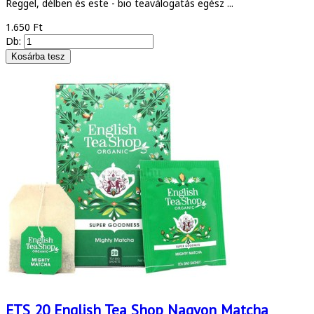
Reggel, délben és este - bio teaválogatás egész ...
1.650 Ft
Db:
ETS 20 English Tea Shop Nagyon Matcha