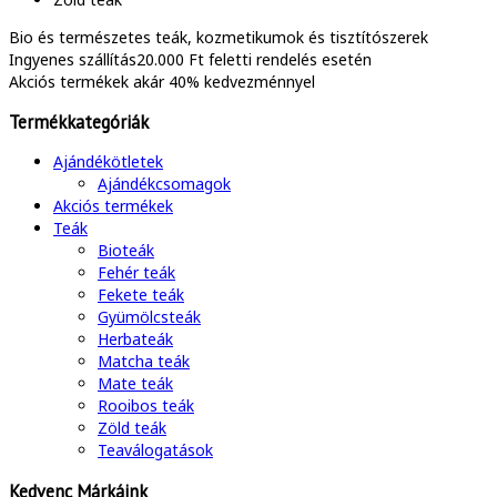
Bio és természetes
teák, kozmetikumok és tisztítószerek
Ingyenes szállítás
20.000 Ft feletti rendelés esetén
Akciós termékek
akár 40% kedvezménnyel
Termékkategóriák
Ajándékötletek
Ajándékcsomagok
Akciós termékek
Teák
Bioteák
Fehér teák
Fekete teák
Gyümölcsteák
Herbateák
Matcha teák
Mate teák
Rooibos teák
Zöld teák
Teaválogatások
Kedvenc Márkáink