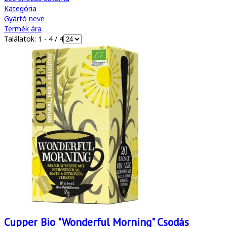
Kategória
Gyártó neve
Termék ára
Találatok: 1 - 4 / 4
Cupper Bio "Wonderful Morning" Csodás