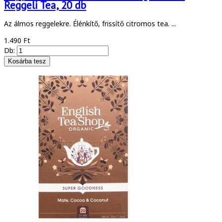
Reggeli Tea, 20 db
Az álmos reggelekre. Élénkítő, frissítő citromos tea. ...
1.490 Ft
Db: