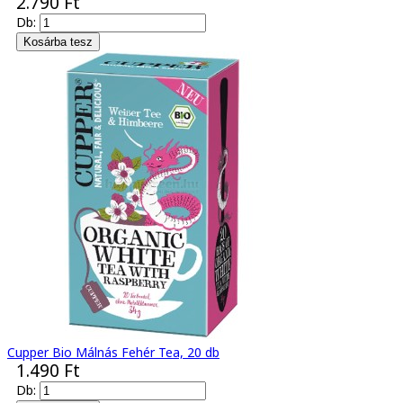
2.790 Ft
Db:
Cupper Bio Málnás Fehér Tea, 20 db
1.490 Ft
Db: