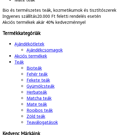
Bio és természetes
teák, kozmetikumok és tisztítószerek
Ingyenes szállítás
20.000 Ft feletti rendelés esetén
Akciós termékek
akár 40% kedvezménnyel
Termékkategóriák
Ajándékötletek
Ajándékcsomagok
Akciós termékek
Teák
Bioteák
Fehér teák
Fekete teák
Gyümölcsteák
Herbateák
Matcha teák
Mate teák
Rooibos teák
Zöld teák
Teaválogatások
Kedvenc Márkáink