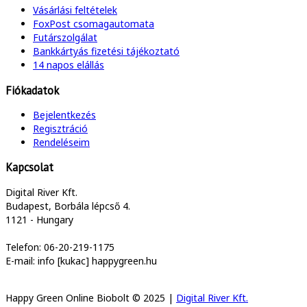
Vásárlási feltételek
FoxPost csomagautomata
Futárszolgálat
Bankkártyás fizetési tájékoztató
14 napos elállás
Fiókadatok
Bejelentkezés
Regisztráció
Rendeléseim
Kapcsolat
Digital River Kft.
Budapest, Borbála lépcső 4.
1121 - Hungary
Telefon: 06-20-219-1175
E-mail: info [kukac] happygreen.hu
Happy Green Online Biobolt © 2025 |
Digital River Kft.