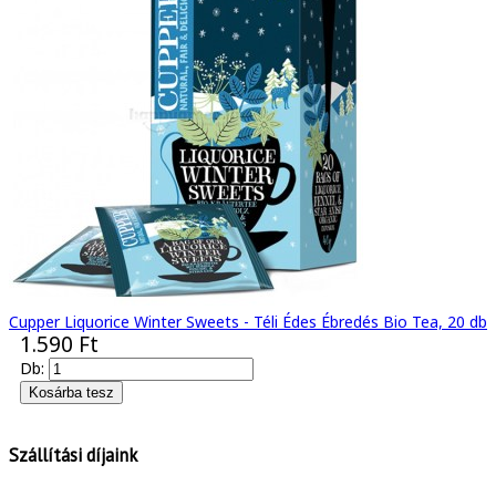
Cupper Liquorice Winter Sweets - Téli Édes Ébredés Bio Tea, 20 db
1.590 Ft
Db:
Szállítási díjaink