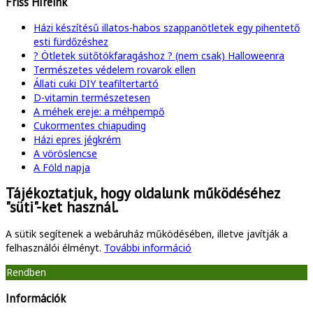
Friss Híreink
Házi készítésű illatos-habos szappanötletek egy pihentető
esti fürdőzéshez
? Ötletek sütőtökfaragáshoz ? (nem csak) Halloweenra
Természetes védelem rovarok ellen
Állati cuki DIY teafiltertartó
D-vitamin természetesen
A méhek ereje: a méhpempő
Cukormentes chiapuding
Házi epres jégkrém
A vöröslencse
A Föld napja
Tájékoztatjuk, hogy oldalunk működéséhez
"süti"-ket használ.
A sütik segítenek a webáruház működésében, illetve javítják a
felhasználói élményt.
További információ
Rendben
Információk