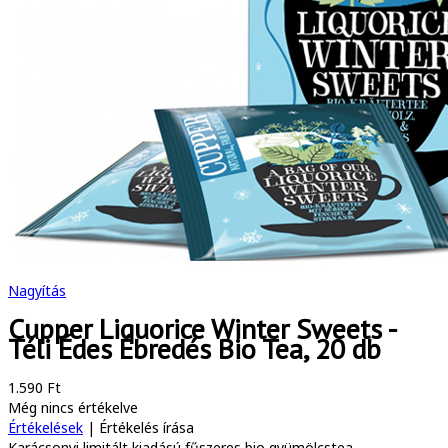
Nagyítás
Cupper Liquorice Winter Sweets -
Téli Édes Ébredés Bio Tea, 20 db
1.590 Ft
Még nincs értékelve
Értékelések
|
Értékelés írása
Karácsonyi limitált kiadású fűszeres bio gyümölcstea.