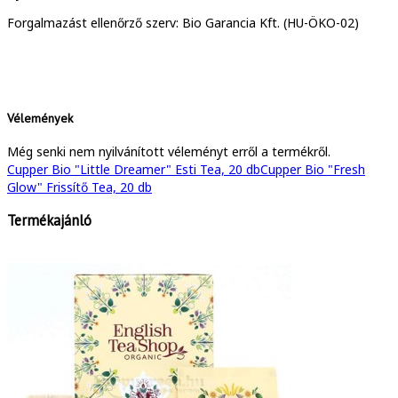
Forgalmazást ellenőrző szerv: Bio Garancia Kft. (HU-ÖKO-02)
Vélemények
Még senki nem nyilvánított véleményt erről a termékről.
Cupper Bio "Little Dreamer" Esti Tea, 20 db
Cupper Bio "Fresh
Glow" Frissítő Tea, 20 db
Termékajánló