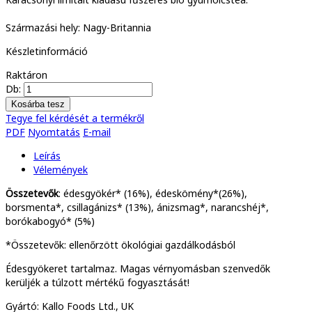
Származási hely: Nagy-Britannia
Készletinformáció
Raktáron
Db:
Tegye fel kérdését a termékről
PDF
Nyomtatás
E-mail
Leírás
Vélemények
Összetevők
: é
desgyökér* (16%), édeskömény*(26%),
borsmenta*, csillagánizs* (13%), ánizsmag*, narancshéj*,
borókabogyó* (5%)
*Összetevők: ellenőrzött ökológiai gazdálkodásból
Édesgyökeret tartalmaz. Magas vérnyomásban szenvedők
kerüljék a túlzott mértékű fogyasztását!
Gyártó: Kallo Foods Ltd., UK