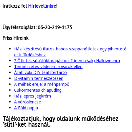
Iratkozz fel
Hírlevelünkre
!
Ügyfélszolgálat:
06-20-219-1175
Friss Híreink
Házi készítésű illatos-habos szappanötletek egy pihentető
esti fürdőzéshez
? Ötletek sütőtökfaragáshoz ? (nem csak) Halloweenra
Természetes védelem rovarok ellen
Állati cuki DIY teafiltertartó
D-vitamin természetesen
A méhek ereje: a méhpempő
Cukormentes chiapuding
Házi epres jégkrém
A vöröslencse
A Föld napja
Tájékoztatjuk, hogy oldalunk működéséhez
"süti"-ket használ.