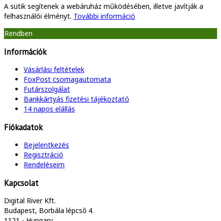
A sütik segítenek a webáruház működésében, illetve javítják a
felhasználói élményt.
További információ
Rendben
Információk
Vásárlási feltételek
FoxPost csomagautomata
Futárszolgálat
Bankkártyás fizetési tájékoztató
14 napos elállás
Fiókadatok
Bejelentkezés
Regisztráció
Rendeléseim
Kapcsolat
Digital River Kft.
Budapest, Borbála lépcső 4.
1121 - Hungary