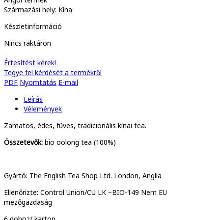
Származási hely: Kína
Készletinformáció
Nincs raktáron
Értesítést kérek!
Tegye fel kérdését a termékről
PDF
Nyomtatás
E-mail
Leírás
Vélemények
Zamatos, édes, füves, tradicionális kínai tea.
Összetevők:
bio oolong tea (100%)
Gyártó: The English Tea Shop Ltd. London, Anglia
Ellenőrizte: Control Union/CU LK –BIO-149 Nem EU
mezőgazdaság
6 doboz/ karton