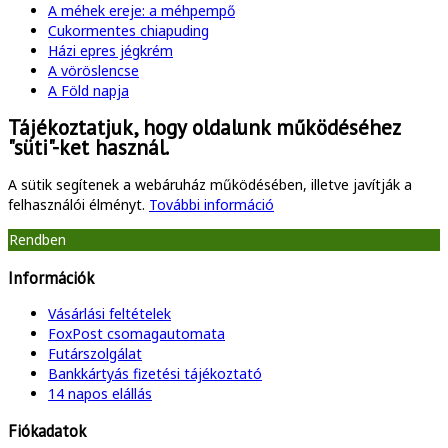
A méhek ereje: a méhpempő
Cukormentes chiapuding
Házi epres jégkrém
A vöröslencse
A Föld napja
Tájékoztatjuk, hogy oldalunk működéséhez
"süti"-ket használ.
A sütik segítenek a webáruház működésében, illetve javítják a
felhasználói élményt.
További információ
Rendben
Információk
Vásárlási feltételek
FoxPost csomagautomata
Futárszolgálat
Bankkártyás fizetési tájékoztató
14 napos elállás
Fiókadatok