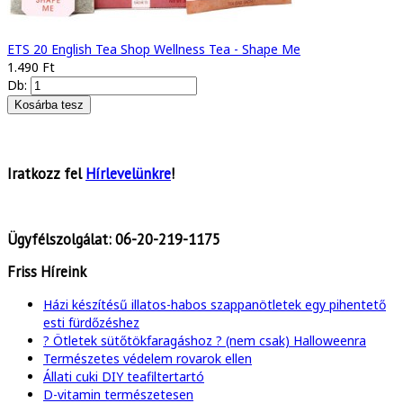
ETS 20 English Tea Shop Wellness Tea - Shape Me
1.490 Ft
Db:
Iratkozz fel
Hírlevelünkre
!
Ügyfélszolgálat:
06-20-219-1175
Friss Híreink
Házi készítésű illatos-habos szappanötletek egy pihentető
esti fürdőzéshez
? Ötletek sütőtökfaragáshoz ? (nem csak) Halloweenra
Természetes védelem rovarok ellen
Állati cuki DIY teafiltertartó
D-vitamin természetesen