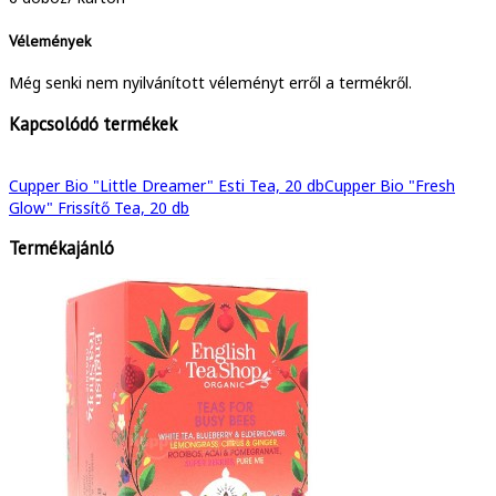
Vélemények
Még senki nem nyilvánított véleményt erről a termékről.
Kapcsolódó termékek
Cupper Bio "Little Dreamer" Esti Tea, 20 db
Cupper Bio "Fresh
Glow" Frissítő Tea, 20 db
Termékajánló