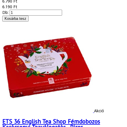
6.790 Ft
6.190 Ft
Db:
Akció
ETS 36 English Tea Shop Fémdobozos