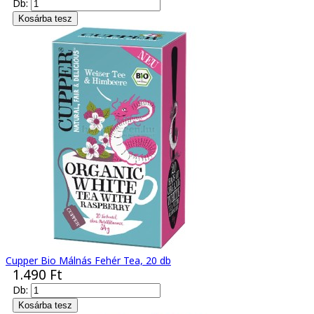
Db:
Cupper Bio Málnás Fehér Tea, 20 db
1.490 Ft
Db: