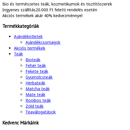
Bio és természetes
teák, kozmetikumok és tisztítószerek
Ingyenes szállítás
20.000 Ft feletti rendelés esetén
Akciós termékek
akár 40% kedvezménnyel
Termékkategóriák
Ajándékötletek
Ajándékcsomagok
Akciós termékek
Teák
Bioteák
Fehér teák
Fekete teák
Gyümölcsteák
Herbateák
Matcha teák
Mate teák
Rooibos teák
Zöld teák
Teaválogatások
Kedvenc Márkáink