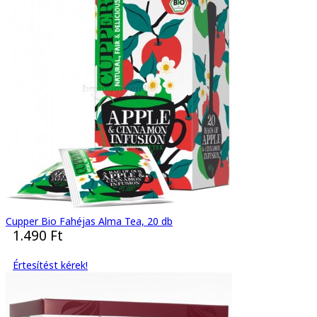
Cupper Bio Fahéjas Alma Tea, 20 db
1.490 Ft
Értesítést kérek!