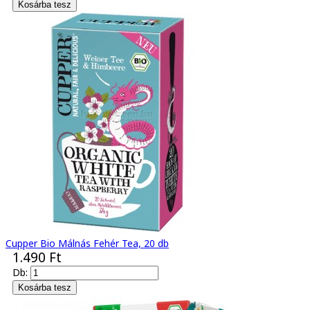
Cupper Bio Málnás Fehér Tea, 20 db
1.490 Ft
Db: