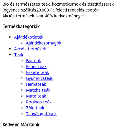
Bio és természetes
teák, kozmetikumok és tisztítószerek
Ingyenes szállítás
20.000 Ft feletti rendelés esetén
Akciós termékek
akár 40% kedvezménnyel
Termékkategóriák
Ajándékötletek
Ajándékcsomagok
Akciós termékek
Teák
Bioteák
Fehér teák
Fekete teák
Gyümölcsteák
Herbateák
Matcha teák
Mate teák
Rooibos teák
Zöld teák
Teaválogatások
Kedvenc Márkáink