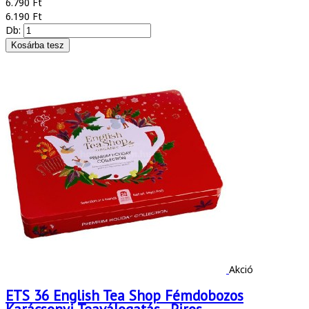
6.790 Ft
6.190 Ft
Db:
Akció
ETS 36 English Tea Shop Fémdobozos