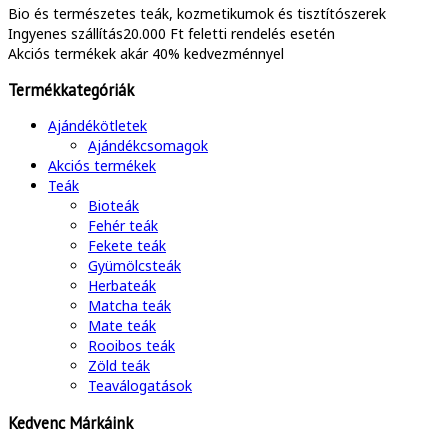
Bio és természetes
teák, kozmetikumok és tisztítószerek
Ingyenes szállítás
20.000 Ft feletti rendelés esetén
Akciós termékek
akár 40% kedvezménnyel
Termékkategóriák
Ajándékötletek
Ajándékcsomagok
Akciós termékek
Teák
Bioteák
Fehér teák
Fekete teák
Gyümölcsteák
Herbateák
Matcha teák
Mate teák
Rooibos teák
Zöld teák
Teaválogatások
Kedvenc Márkáink