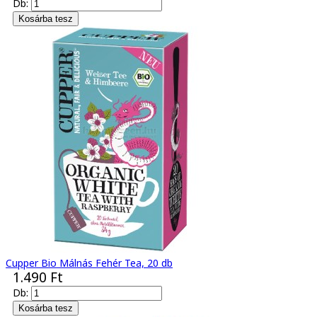
Db:
Cupper Bio Málnás Fehér Tea, 20 db
1.490 Ft
Db: