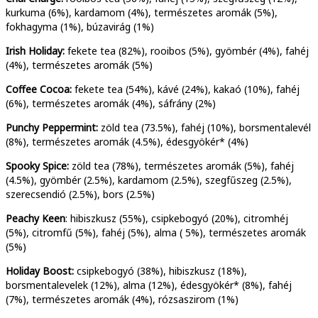
kurkuma (6%), kardamom (4%), természetes aromák (5%),
fokhagyma (1%), búzavirág (1%)
Irish Holiday:
fekete tea (82%), rooibos (5%), gyömbér (4%), fahéj
(4%), természetes aromák (5%)
Coffee Cocoa:
fekete tea (54%), kávé (24%), kakaó (10%), fahéj
(6%), természetes aromák (4%), sáfrány (2%)
Punchy Peppermint:
zöld tea (73.5%), fahéj (10%), borsmentalevél
(8%), természetes aromák (4.5%), édesgyökér* (4%)
Spooky Spice:
zöld tea (78%), természetes aromák (5%), fahéj
(4.5%), gyömbér (2.5%), kardamom (2.5%), szegfűszeg (2.5%),
szerecsendió (2.5%), bors (2.5%)
Peachy Keen
: hibiszkusz (55%), csipkebogyó (20%), citromhéj
(5%), citromfű (5%), fahéj (5%), alma ( 5%), természetes aromák
(5%)
Holiday Boost
:
csipkebogyó (38%), hibiszkusz (18%),
borsmentalevelek (12%), alma (12%), édesgyökér* (8%), fahéj
(7%), természetes aromák (4%), rózsaszirom (1%)