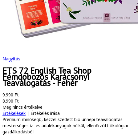
Nagyítás
ETS 72 English Tea Shop
Fémdobozos Karácsonyi
Teaválogatás - Fehér
9.990 Ft
8.990 Ft
Még nincs értékelve
Értékelések
|
Értékelés írása
Prémium minőségű, kézzel szedett bio ünnepi teaválogatás
mesterséges íz- és adalékanyagok nélkül, ellenőrzött ökológiai
gazdálkodásból.