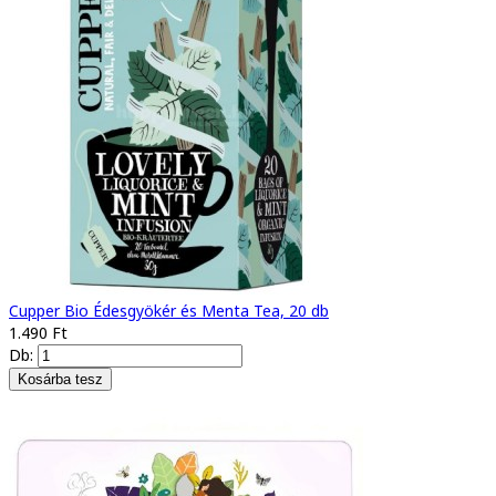
Cupper Bio Édesgyökér és Menta Tea, 20 db
1.490 Ft
Db: