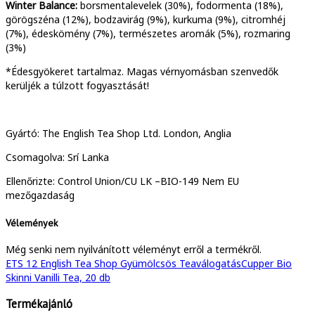
Winter Balance:
borsmentalevelek (30%), fodormenta (18%),
görögszéna (12%), bodzavirág (9%), kurkuma (9%), citromhéj
(7%), édeskömény (7%), természetes aromák (5%), rozmaring
(3%)
*Édesgyökeret tartalmaz. Magas vérnyomásban szenvedők
kerüljék a túlzott fogyasztását!
Gyártó: The English Tea Shop Ltd. London, Anglia
Csomagolva: Srí Lanka
Ellenőrizte: Control Union/CU LK –BIO-149 Nem EU
mezőgazdaság
Vélemények
Még senki nem nyilvánított véleményt erről a termékről.
ETS 12 English Tea Shop Gyümölcsös Teaválogatás
Cupper Bio
Skinni Vanilli Tea, 20 db
Termékajánló