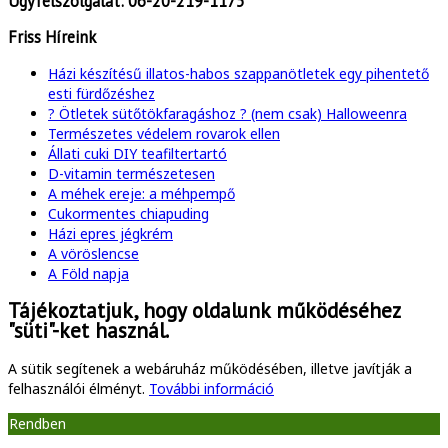
Ügyfélszolgálat:
06-20-219-1175
Friss Híreink
Házi készítésű illatos-habos szappanötletek egy pihentető
esti fürdőzéshez
? Ötletek sütőtökfaragáshoz ? (nem csak) Halloweenra
Természetes védelem rovarok ellen
Állati cuki DIY teafiltertartó
D-vitamin természetesen
A méhek ereje: a méhpempő
Cukormentes chiapuding
Házi epres jégkrém
A vöröslencse
A Föld napja
Tájékoztatjuk, hogy oldalunk működéséhez
"süti"-ket használ.
A sütik segítenek a webáruház működésében, illetve javítják a
felhasználói élményt.
További információ
Rendben