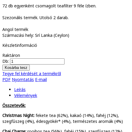
72 db egyenként csomagolt teafilter 9 féle ízben.
Szezonális termék. Utolsó 2 darab.
Angol termék
Származási hely: Srí Lanka (Ceylon)
Készletinformáció
Raktáron
Db:
Tegye fel kérdését a termékről
PDF
Nyomtatás
E-mail
Leírás
Vélemények
Összetevők:
Christmas Night:
fekete tea (62%), kakaó (14%), fahéj (12%),
szegfűszeg (4%), édesgyökér* (4%), természetes aromák (4%)
Chai Charge:
rooibos tea (56%), fahéj (15%), szegfűszeg (12%),