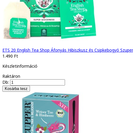
ETS 20 English Tea Shop Áfonyás Hibiszkusz és Csipkebogyó Szup
1.490 Ft
Készletinformáció
Raktáron
Db: