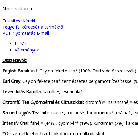
Nincs raktáron
Értesítést kérek!
Tegye fel kérdését a termékről
PDF
Nyomtatás
E-mail
Leírás
Vélemények
Összetevők:
English Breakfast:
Ceylon fekete tea* (100% Fairtrade összetevők)
Earl Grey:
Ceylon fekete tea* természetes bergamott ízesítéssel (9
Levendulás Kamilla:
kamilla*, levendula*
Citromfű Tea Gyömbérrel és Citrusokkal:
citromfű*, narancshéj* és
Szuperbogyós Tea:
hibiszkusz*, rooibos*, fodormenta*, málna*, ep
Intenzív Chai
: fahéj* (44%), gyömbér* (19%), kurkuma* (7%), karda
*Összetevők: ellenőrzött ökológiai gazdálkodásból