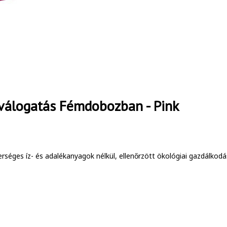
aválogatás Fémdobozban - Pink
éges íz- és adalékanyagok nélkül, ellenőrzött ökológiai gazdálkodá