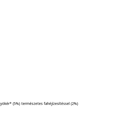
yökér* (5%) természetes fahéjízesítéssel (2%)