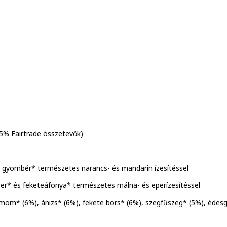
5% Fairtrade összetevők)
 gyömbér* természetes narancs- és mandarin ízesítéssel
er* és feketeáfonya* természetes málna- és eperízesítéssel
mom* (6%), ánizs* (6%), fekete bors* (6%), szegfűszeg* (5%), édesg