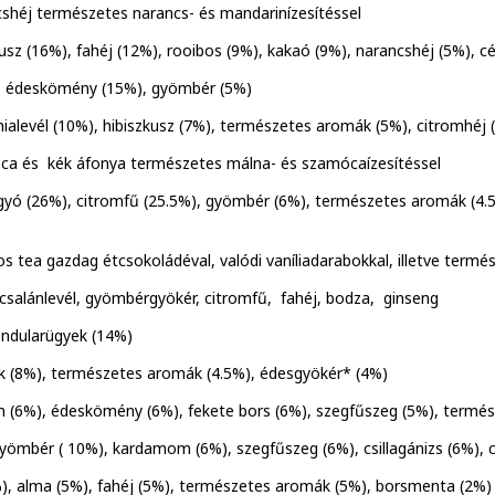
shéj természetes narancs- és mandarinízesítéssel
zkusz (16%), fahéj (12%), rooibos (9%), kakaó (9%), narancshéj (5%), 
), édeskömény (15%), gyömbér (5%)
ialevél (10%), hibiszkusz (7%), természetes aromák (5%), citromhéj 
óca és kék áfonya természetes málna- és szamócaízesítéssel
gyó (26%), citromfű (25.5%), gyömbér (6%), természetes aromák (4.5%
 tea gazdag étcsokoládéval, valódi vaníliadarabokkal, illetve termés
csalánlevél, gyömbérgyökér, citromfű, fahéj, bodza, ginseng
endularügyek (14%)
ek (8%), természetes aromák (4.5%), édesgyökér* (4%)
 (6%), édeskömény (6%), fekete bors (6%), szegfűszeg (5%), termé
ömbér ( 10%), kardamom (6%), szegfűszeg (6%), csillagánizs (6%), ci
%), alma (5%), fahéj (5%), természetes aromák (5%), borsmenta (2%)