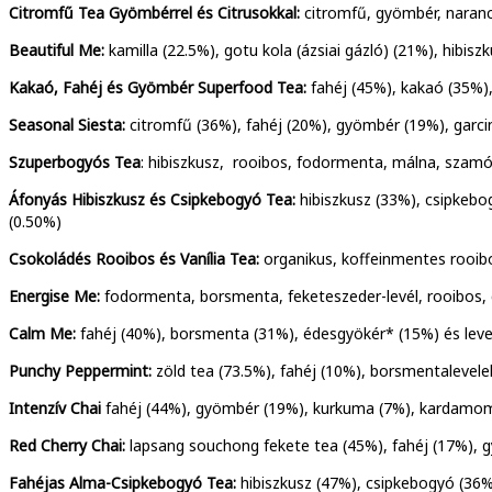
Citromfű Tea Gyömbérrel és Citrusokkal:
citromfű, gyömbér, naranc
Beautiful Me:
kamilla (22.5%), gotu kola (ázsiai gázló) (21%), hibis
Kakaó, Fahéj és Gyömbér Superfood Tea:
fahéj (45%), kakaó (35%
Seasonal Siesta:
citromfű (36%), fahéj (20%), gyömbér (19%), garcin
Szuperbogyós Tea
: hibiszkusz, rooibos, fodormenta, málna, szam
Áfonyás Hibiszkusz és Csipkebogyó Tea:
hibiszkusz (33%), csipkebo
(0.50%)
Csokoládés Rooibos és Vanília Tea:
organikus, koffeinmentes rooibos
Energise Me:
fodormenta, borsmenta, feketeszeder-levél, rooibos, 
Calm Me:
fahéj (40%), borsmenta (31%), édesgyökér* (15%) és lev
Punchy Peppermint:
zöld tea (73.5%), fahéj (10%), borsmentalevel
Intenzív Chai
fahéj (44%), gyömbér (19%), kurkuma (7%), kardamom
Red Cherry Chai:
lapsang souchong fekete tea (45%), fahéj (17%), gy
Fahéjas Alma-Csipkebogyó Tea:
hibiszkusz (47%), csipkebogyó (36