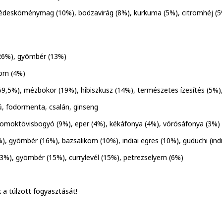
desköménymag (10%), bodzavirág (8%), kurkuma (5%), citromhéj (5%)
(26%), gyömbér (13%)
mom (4%)
59,5%), mézbokor (19%), hibiszkusz (14%), természetes ízesítés (5%)
ű, fodormenta, csalán, ginseng
homoktövisbogyó (9%), eper (4%), kékáfonya (4%), vörösáfonya (3%)
), gyömbér (16%), bazsalikom (10%), indiai egres (10%), guduchi (ind
23%), gyömbér (15%), currylevél (15%), petrezselyem (6%)
a túlzott fogyasztását!