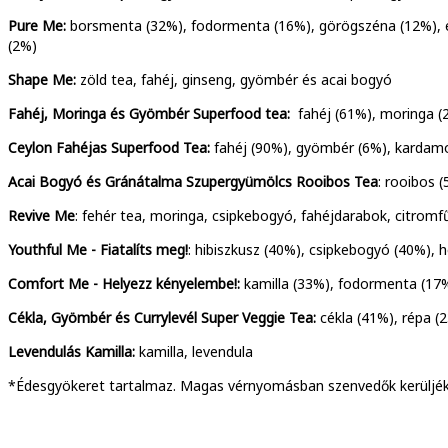
Pure Me:
borsmenta (32%), fodormenta (16%), görögszéna (12%), é
(2%)
Shape Me:
zöld tea, fahéj, ginseng, gyömbér és acai bogyó
Fahéj, Moringa és Gyömbér Superfood tea:
fahéj (61%), moringa 
Ceylon Fahéjas Superfood Tea:
fahéj (90%), gyömbér (6%), karda
Acai Bogyó és Gránátalma Szupergyümölcs Rooibos Tea
:
rooibos (
Revive Me
: fehér tea, moringa, csipkebogyó, fahéjdarabok, citromf
Youthful Me - Fiatalíts meg!
:
hibiszkusz (40%), csipkebogyó (40%), 
Comfort Me - Helyezz kényelembe!:
kamilla (33%), fodormenta (17%
Cékla, Gyömbér és Currylevél Super Veggie Tea:
cékla (41%), répa (
Levendulás Kamilla:
kamilla, levendula
*Édesgyökeret tartalmaz. Magas vérnyomásban szenvedők kerüljék 