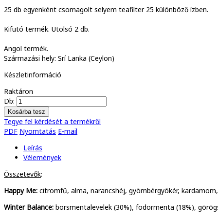
25 db egyenként csomagolt selyem teafilter 25 különböző ízben.
Kifutó termék. Utolsó 2 db.
Angol termék.
Származási hely: Srí Lanka (Ceylon)
Készletinformáció
Raktáron
Db:
Tegye fel kérdését a termékről
PDF
Nyomtatás
E-mail
Leírás
Vélemények
Összetevők
:
Happy Me:
citromfű, alma, narancshéj, gyömbérgyökér, kardamom, 
Winter Balance:
borsmentalevelek (30%), fodormenta (18%), görögs