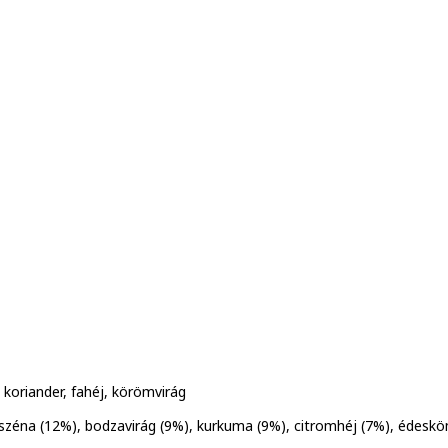
koriander, fahéj, körömvirág
zéna (12%), bodzavirág (9%), kurkuma (9%), citromhéj (7%), édesk