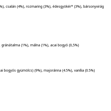
, csalán (4%), rozmaring (3%), édesgyökér* (3%), bársonyvirág
, gránátalma (1%), málna (1%), acai bogyó (0,5%)
iai bogyós gyümölcs) (9%), majoránna (4.5%), vanília (0.5%)