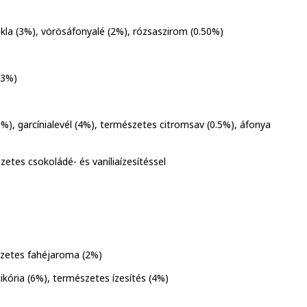
cékla (3%), vörösáfonyalé (2%), rózsaszirom (0.50%)
(3%)
), garcínialevél (4%), természetes citromsav (0.5%), áfonya
zetes csokoládé- és vaníliaízesítéssel
szetes fahéjaroma (2%)
kória (6%), természetes ízesítés (4%)