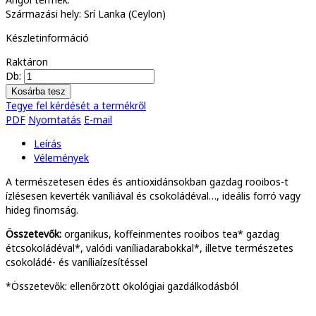
Származási hely: Srí Lanka (Ceylon)
Készletinformáció
Raktáron
Db:
Tegye fel kérdését a termékről
PDF
Nyomtatás
E-mail
Leírás
Vélemények
A természetesen édes és antioxidánsokban gazdag rooibos-t
ízlésesen keverték vaníliával és csokoládéval…, ideális forró vagy
hideg finomság.
Összetevők:
organikus, koffeinmentes rooibos tea* gazdag
étcsokoládéval*, valódi vaníliadarabokkal*, illetve természetes
csokoládé- és vaníliaízesítéssel
*Összetevők: ellenőrzött ökológiai gazdálkodásból