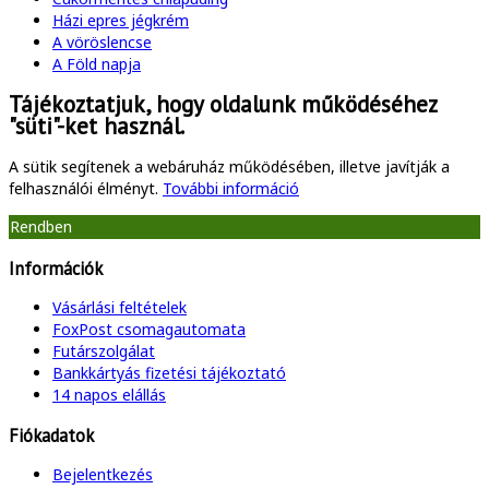
Házi epres jégkrém
A vöröslencse
A Föld napja
Tájékoztatjuk, hogy oldalunk működéséhez
"süti"-ket használ.
A sütik segítenek a webáruház működésében, illetve javítják a
felhasználói élményt.
További információ
Rendben
Információk
Vásárlási feltételek
FoxPost csomagautomata
Futárszolgálat
Bankkártyás fizetési tájékoztató
14 napos elállás
Fiókadatok
Bejelentkezés