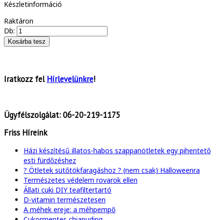
Készletinformáció
Raktáron
Db:
Iratkozz fel
Hírlevelünkre
!
Ügyfélszolgálat:
06-20-219-1175
Friss Híreink
Házi készítésű illatos-habos szappanötletek egy pihentető
esti fürdőzéshez
? Ötletek sütőtökfaragáshoz ? (nem csak) Halloweenra
Természetes védelem rovarok ellen
Állati cuki DIY teafiltertartó
D-vitamin természetesen
A méhek ereje: a méhpempő
Cukormentes chiapuding