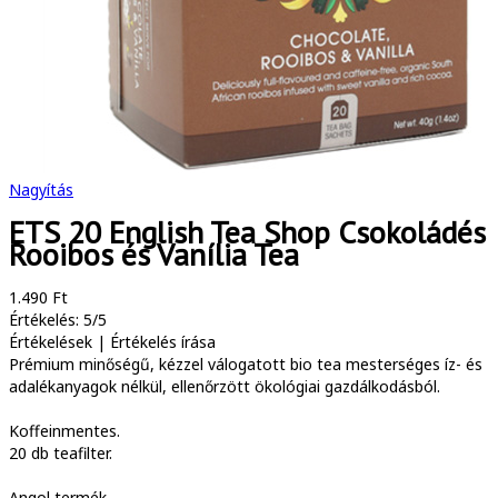
Nagyítás
ETS 20 English Tea Shop Csokoládés
Rooibos és Vanília Tea
1.490 Ft
Értékelés: 5/5
Értékelések
|
Értékelés írása
Prémium minőségű, kézzel válogatott bio tea mesterséges íz- és
adalékanyagok nélkül, ellenőrzött ökológiai gazdálkodásból.
Koffeinmentes.
20 db teafilter.
Angol termék.