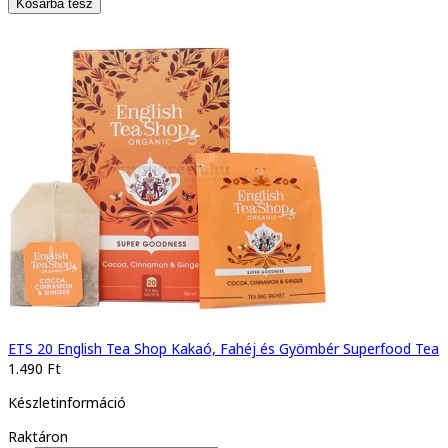
ETS 20 English Tea Shop Kakaó, Fahéj és Gyömbér Superfood Tea
1.490 Ft
Készletinformáció
Raktáron