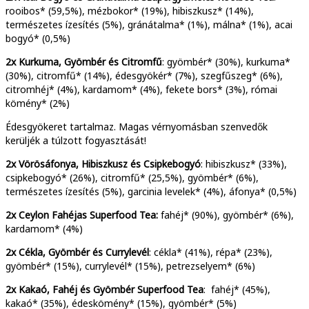
rooibos* (59,5%), mézbokor* (19%), hibiszkusz* (14%),
természetes ízesítés (5%), gránátalma* (1%), málna* (1%), acai
bogyó* (0,5%)
2x Kurkuma, Gyömbér és Citromfű
:
gyömbér* (30%), kurkuma*
(30%), citromfű* (14%), édesgyökér* (7%), szegfűszeg* (6%),
citromhéj* (4%), kardamom* (4%), fekete bors* (3%), római
kömény* (2%)
Édesgyökeret tartalmaz. Magas vérnyomásban szenvedők
kerüljék a túlzott fogyasztását!
2x Vörösáfonya, Hibiszkusz és Csipkebogyó
:
hibiszkusz* (33%),
csipkebogyó* (26%), citromfű* (25,5%), gyömbér* (6%),
természetes ízesítés (5%), garcinia levelek* (4%), áfonya* (0,5%)
2x Ceylon Fahéjas Superfood Tea:
fahéj* (90%), gyömbér* (6%),
kardamom* (4%)
2x
Cékla, Gyömbér és Currylevél
:
cékla* (41%), répa* (23%),
gyömbér* (15%), currylevél* (15%), petrezselyem* (6%)
2x Kakaó, Fahéj és Gyömbér Superfood Tea
:
fahéj* (45%),
kakaó* (35%), édeskömény* (15%), gyömbér* (5%)