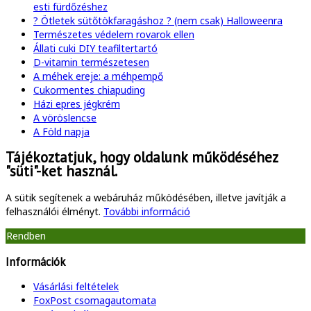
esti fürdőzéshez
? Ötletek sütőtökfaragáshoz ? (nem csak) Halloweenra
Természetes védelem rovarok ellen
Állati cuki DIY teafiltertartó
D-vitamin természetesen
A méhek ereje: a méhpempő
Cukormentes chiapuding
Házi epres jégkrém
A vöröslencse
A Föld napja
Tájékoztatjuk, hogy oldalunk működéséhez
"süti"-ket használ.
A sütik segítenek a webáruház működésében, illetve javítják a
felhasználói élményt.
További információ
Rendben
Információk
Vásárlási feltételek
FoxPost csomagautomata