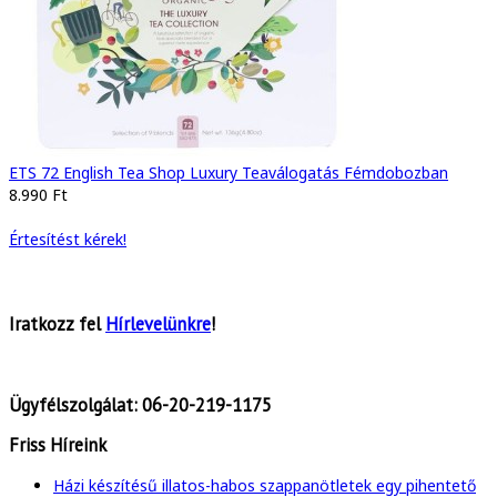
ETS 72 English Tea Shop Luxury Teaválogatás Fémdobozban
8.990 Ft
Értesítést kérek!
Iratkozz fel
Hírlevelünkre
!
Ügyfélszolgálat:
06-20-219-1175
Friss Híreink
Házi készítésű illatos-habos szappanötletek egy pihentető