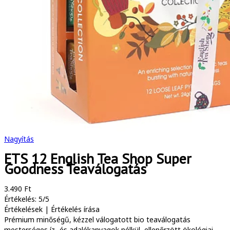
Nagyítás
ETS 12 English Tea Shop Super
Goodness Teaválogatás
3.490 Ft
Értékelés: 5/5
Értékelések
|
Értékelés írása
Prémium minőségű, kézzel válogatott bio teaválogatás
mesterséges íz- és adalékanyagok nélkül, ellenőrzött ökológiai