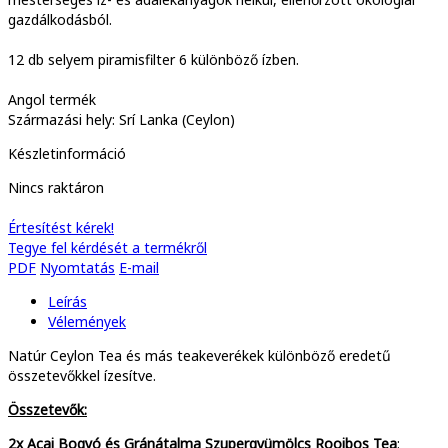
gazdálkodásból.
12 db selyem piramisfilter 6 különböző ízben.
Angol termék
Származási hely: Srí Lanka (Ceylon)
Készletinformáció
Nincs raktáron
Értesítést kérek!
Tegye fel kérdését a termékről
PDF
Nyomtatás
E-mail
Leírás
Vélemények
Natúr Ceylon Tea és más teakeverékek különböző eredetű
összetevőkkel ízesítve.
Összetevők:
2x Acai Bogyó és Gránátalma Szupergyümölcs Rooibos Tea
: