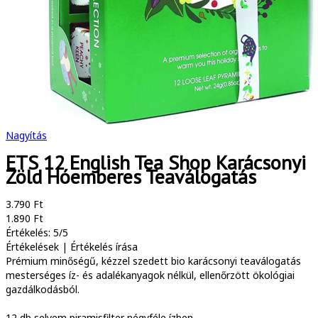
Nagyítás
ETS 12 English Tea Shop Karácsonyi
Zöld Hóemberes Teaválogatás
3.790 Ft
1.890 Ft
Értékelés: 5/5
Értékelések
|
Értékelés írása
Prémium minőségű, kézzel szedett bio karácsonyi teaválogatás
mesterséges íz- és adalékanyagok nélkül, ellenőrzött ökológiai
gazdálkodásból.
12 db selyem piramisfilter négyféle ízben.