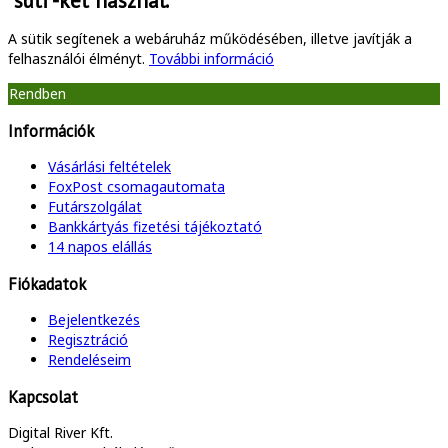
"süti"-ket használ.
A sütik segítenek a webáruház működésében, illetve javítják a
felhasználói élményt.
További információ
Rendben
Információk
Vásárlási feltételek
FoxPost csomagautomata
Futárszolgálat
Bankkártyás fizetési tájékoztató
14 napos elállás
Fiókadatok
Bejelentkezés
Regisztráció
Rendeléseim
Kapcsolat
Digital River Kft.