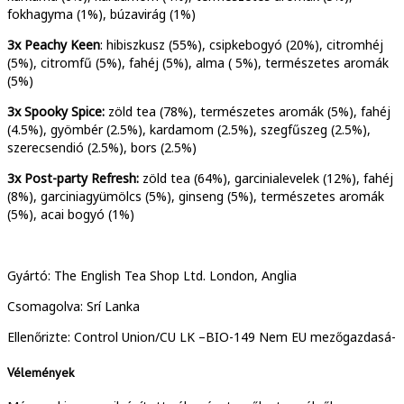
fokhagyma (1%), búzavirág (1%)
3x
Peachy Keen
: hibiszkusz (55%), csipkebogyó (20%), citromhéj
(5%), citromfű (5%), fahéj (5%), alma ( 5%), természetes aromák
(5%)
3x
Spooky Spice:
zöld tea (78%), természetes aromák (5%), fahéj
(4.5%), gyömbér (2.5%), kardamom (2.5%), szegfűszeg (2.5%),
szerecsendió (2.5%), bors (2.5%)
3x
Post-party Refresh:
zöld tea (64%), garcinialevelek (12%), fahéj
(8%), garciniagyümölcs (5%), ginseng (5%), természetes aromák
(5%), acai bogyó (1%)
Gyártó: The English Tea Shop Ltd. London, Anglia
Csomagolva: Srí Lanka
Ellenőrizte: Control Union/CU LK –BIO-149 Nem EU mezőgazdasá-
Vélemények