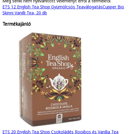
Még senki nem nyilvánított véleményt erről a termékről.
ETS 12 English Tea Shop Gyümölcsös Teaválogatás
Cupper Bio
Skinni Vanilli Tea, 20 db
Termékajánló
ETS 20 English Tea Shop Csokoládés Rooibos és Vanília Tea