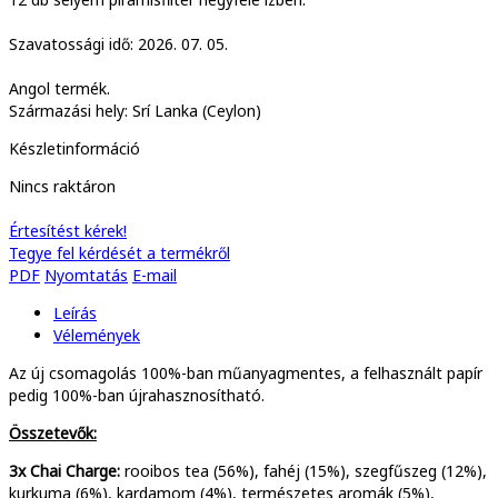
Szavatossági idő: 2026. 07. 05.
Angol termék.
Származási hely: Srí Lanka (Ceylon)
Készletinformáció
Nincs raktáron
Értesítést kérek!
Tegye fel kérdését a termékről
PDF
Nyomtatás
E-mail
Leírás
Vélemények
Az új csomagolás 100%-ban műanyagmentes, a felhasznált papír
pedig 100%-ban újrahasznosítható.
Összetevők:
3x
Chai Charge:
rooibos tea (56%), fahéj (15%), szegfűszeg (12%),
kurkuma (6%), kardamom (4%), természetes aromák (5%),