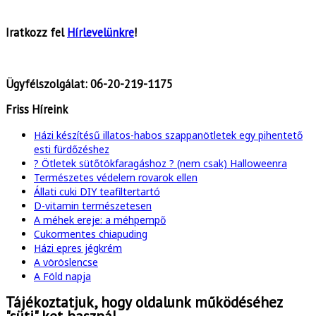
Iratkozz fel
Hírlevelünkre
!
Ügyfélszolgálat:
06-20-219-1175
Friss Híreink
Házi készítésű illatos-habos szappanötletek egy pihentető
esti fürdőzéshez
? Ötletek sütőtökfaragáshoz ? (nem csak) Halloweenra
Természetes védelem rovarok ellen
Állati cuki DIY teafiltertartó
D-vitamin természetesen
A méhek ereje: a méhpempő
Cukormentes chiapuding
Házi epres jégkrém
A vöröslencse
A Föld napja
Tájékoztatjuk, hogy oldalunk működéséhez