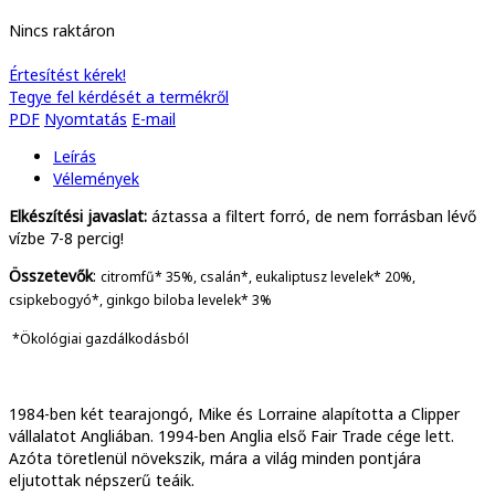
Nincs raktáron
Értesítést kérek!
Tegye fel kérdését a termékről
PDF
Nyomtatás
E-mail
Leírás
Vélemények
Elkészítési javaslat:
áztassa a filtert forró, de nem forrásban lévő
vízbe 7-8 percig!
Összetevők
:
citromfű* 35%, csalán*, eukaliptusz levelek* 20%,
csipkebogyó*, ginkgo biloba levelek* 3%
*Ökológiai gazdálkodásból
1984-ben két tearajongó, Mike és Lorraine alapította a Clipper
vállalatot Angliában. 1994-ben Anglia első Fair Trade cége lett.
Azóta töretlenül növekszik, mára a világ minden pontjára
eljutottak népszerű teáik.