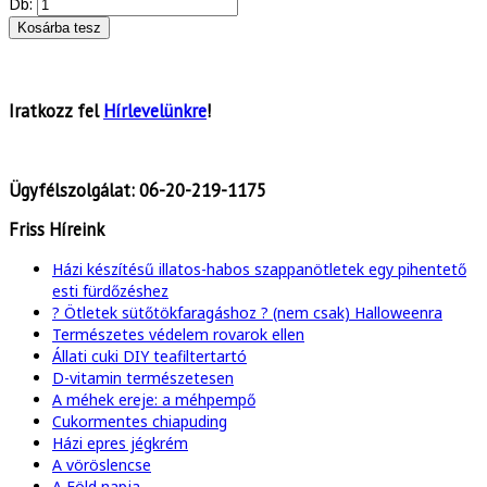
Db:
Iratkozz fel
Hírlevelünkre
!
Ügyfélszolgálat:
06-20-219-1175
Friss Híreink
Házi készítésű illatos-habos szappanötletek egy pihentető
esti fürdőzéshez
? Ötletek sütőtökfaragáshoz ? (nem csak) Halloweenra
Természetes védelem rovarok ellen
Állati cuki DIY teafiltertartó
D-vitamin természetesen
A méhek ereje: a méhpempő
Cukormentes chiapuding
Házi epres jégkrém
A vöröslencse
A Föld napja