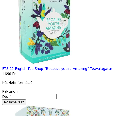
ETS 20 English Tea Shop "Because you're Amazing" Teaválogatás
1.690 Ft
Készletinformáció
Raktáron
Db: