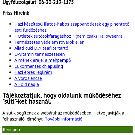
Ügyfélszolgálat:
06-20-219-1175
Friss Híreink
Házi készítésű illatos-habos szappanötletek egy pihentető
esti fürdőzéshez
? Ötletek sütőtökfaragáshoz ? (nem csak) Halloweenra
Természetes védelem rovarok ellen
Állati cuki DIY teafiltertartó
D-vitamin természetesen
A méhek ereje: a méhpempő
Cukormentes chiapuding
Házi epres jégkrém
A vöröslencse
A Föld napja
Tájékoztatjuk, hogy oldalunk működéséhez
"süti"-ket használ.
A sütik segítenek a webáruház működésében, illetve javítják a
felhasználói élményt.
További információ
Rendben