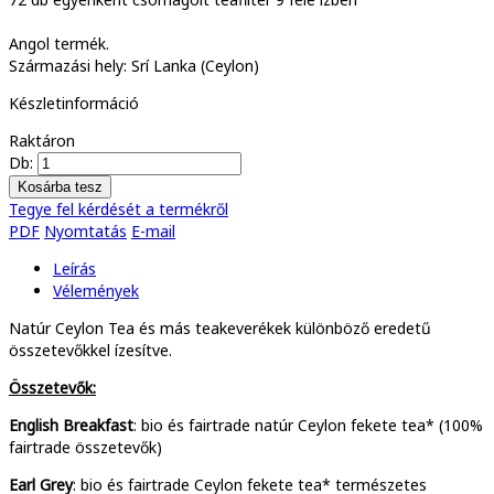
Angol termék.
Származási hely: Srí Lanka (Ceylon)
Készletinformáció
Raktáron
Db:
Tegye fel kérdését a termékről
PDF
Nyomtatás
E-mail
Leírás
Vélemények
Natúr Ceylon Tea és más teakeverékek különböző eredetű
összetevőkkel ízesítve.
Összetevők:
English Breakfast
: bio és fairtrade natúr Ceylon fekete tea* (100%
fairtrade összetevők)
Earl Grey
: bio és fairtrade Ceylon fekete tea* természetes