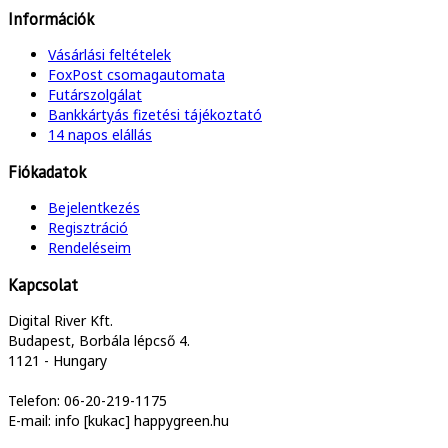
Információk
Vásárlási feltételek
FoxPost csomagautomata
Futárszolgálat
Bankkártyás fizetési tájékoztató
14 napos elállás
Fiókadatok
Bejelentkezés
Regisztráció
Rendeléseim
Kapcsolat
Digital River Kft.
Budapest, Borbála lépcső 4.
1121 - Hungary
Telefon: 06-20-219-1175
E-mail: info [kukac] happygreen.hu