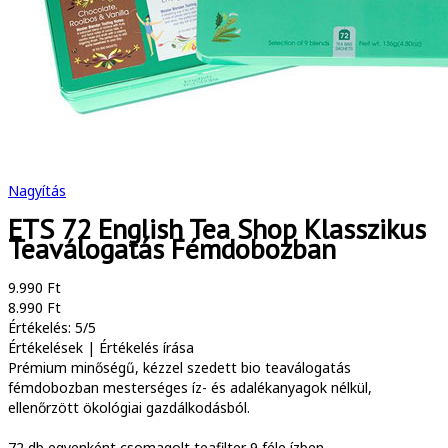
Nagyítás
ETS 72 English Tea Shop Klasszikus
Teaválogatás Fémdobozban
9.990 Ft
8.990 Ft
Értékelés: 5/5
Értékelések
|
Értékelés írása
Prémium minőségű, kézzel szedett bio teaválogatás
fémdobozban mesterséges íz- és adalékanyagok nélkül,
ellenőrzött ökológiai gazdálkodásból.
72 db egyenként csomagolt teafilter 9 féle ízben