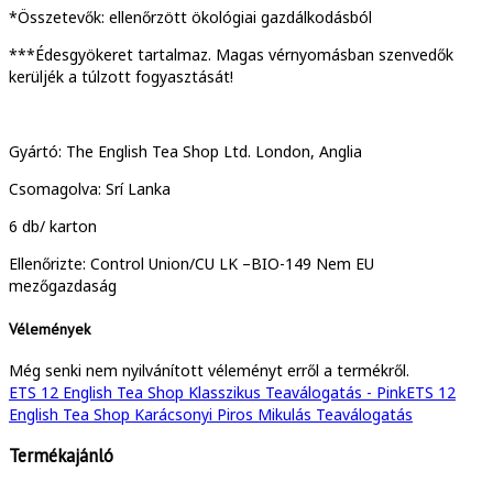
*Összetevők: ellenőrzött ökológiai gazdálkodásból
***Édesgyökeret tartalmaz. Magas vérnyomásban szenvedők
kerüljék a túlzott fogyasztását!
Gyártó: The English Tea Shop Ltd. London, Anglia
Csomagolva: Srí Lanka
6 db/ karton
Ellenőrizte: Control Union/CU LK –BIO-149 Nem EU
mezőgazdaság
Vélemények
Még senki nem nyilvánított véleményt erről a termékről.
ETS 12 English Tea Shop Klasszikus Teaválogatás - Pink
ETS 12
English Tea Shop Karácsonyi Piros Mikulás Teaválogatás
Termékajánló