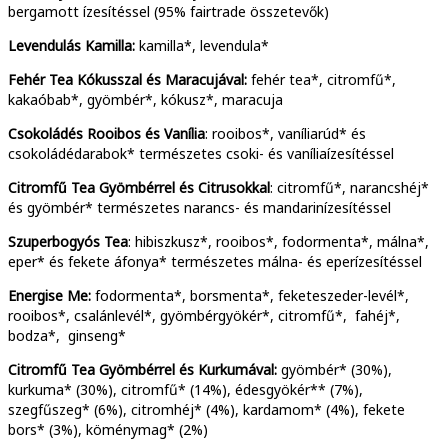
bergamott ízesítéssel (95% fairtrade összetevők)
Levendulás Kamilla:
kamilla*, levendula*
Fehér Tea Kókusszal és Maracujával:
fehér tea*, citromfű*,
kakaóbab*, gyömbér*, kókusz*, maracuja
Csokoládés Rooibos és Vanília
: rooibos*, vaníliarúd* és
csokoládédarabok* természetes csoki- és vaníliaízesítéssel
Citromfű Tea Gyömbérrel és Citrusokkal
: citromfű*, narancshéj*
és gyömbér* természetes narancs- és mandarinízesítéssel
Szuperbogyós Tea
: hibiszkusz*, rooibos*, fodormenta*, málna*,
eper* és fekete áfonya* természetes málna- és eperízesítéssel
Energise Me:
fodormenta*, borsmenta*, feketeszeder-levél*,
rooibos*, csalánlevél*, gyömbérgyökér*, citromfű*, fahéj*,
bodza*, ginseng*
Citromfű Tea Gyömbérrel és Kurkumával:
gyömbér* (30%),
kurkuma* (30%), citromfű* (14%), édesgyökér** (7%),
szegfűszeg* (6%), citromhéj* (4%), kardamom* (4%), fekete
bors* (3%), köménymag* (2%)