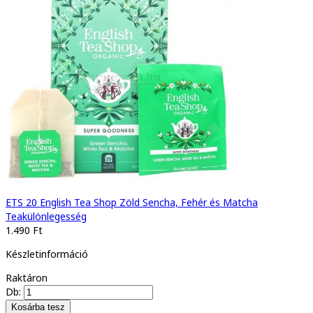
ETS 20 English Tea Shop Zöld Sencha, Fehér és Matcha
Teakülönlegesség
1.490 Ft
Készletinformáció
Raktáron
Db: