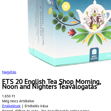
Nagyítás
ETS 20 English Tea Shop Morning,
Noon and Nighters Teaválogatás
1.650 Ft
Még nincs értékelve
Értékelések
|
Értékelés írása
Reggel, délben és este - bio teaválogatás egész napra