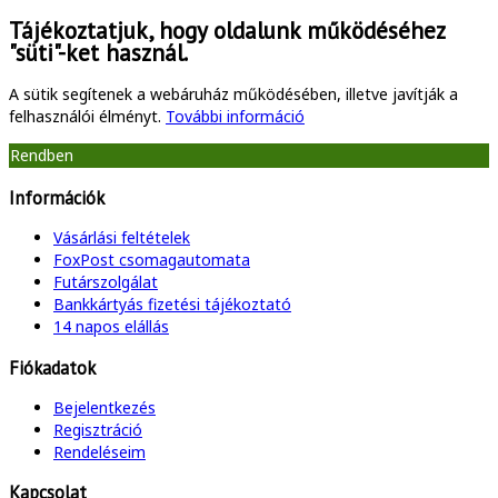
Tájékoztatjuk, hogy oldalunk működéséhez
"süti"-ket használ.
A sütik segítenek a webáruház működésében, illetve javítják a
felhasználói élményt.
További információ
Rendben
Információk
Vásárlási feltételek
FoxPost csomagautomata
Futárszolgálat
Bankkártyás fizetési tájékoztató
14 napos elállás
Fiókadatok
Bejelentkezés
Regisztráció
Rendeléseim
Kapcsolat