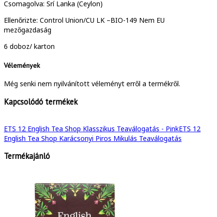
Csomagolva: Srí Lanka (Ceylon)
Ellenőrizte: Control Union/CU LK –BIO-149 Nem EU
mezőgazdaság
6 doboz/ karton
Vélemények
Még senki nem nyilvánított véleményt erről a termékről.
Kapcsolódó termékek
ETS 12 English Tea Shop Klasszikus Teaválogatás - Pink
ETS 12
English Tea Shop Karácsonyi Piros Mikulás Teaválogatás
Termékajánló