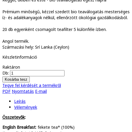
Prémium minőségű, kézzel szedett bio teaválogatás mesterséges
íz- és adalékanyagok nélkül, ellenőrzött ökológiai gazdálkodásból.
20 db egyenként csomagolt teafilter 5 különféle ízben.
Angol termék.
Származási hely: Srí Lanka (Ceylon)
Készletinformáció
Raktáron
Db:
Tegye fel kérdését a termékről
PDF
Nyomtatás
E-mail
Leírás
Vélemények
Összetevők
:
English Breakfast
:
fekete tea* (100%)