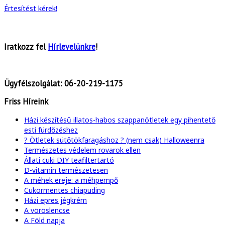
Értesítést kérek!
Iratkozz fel
Hírlevelünkre
!
Ügyfélszolgálat:
06-20-219-1175
Friss Híreink
Házi készítésű illatos-habos szappanötletek egy pihentető
esti fürdőzéshez
? Ötletek sütőtökfaragáshoz ? (nem csak) Halloweenra
Természetes védelem rovarok ellen
Állati cuki DIY teafiltertartó
D-vitamin természetesen
A méhek ereje: a méhpempő
Cukormentes chiapuding
Házi epres jégkrém
A vöröslencse
A Föld napja