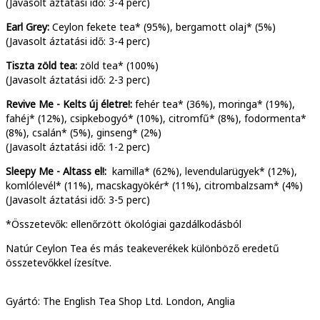
(Javasolt áztatási idő: 3-4 perc)
Earl Grey:
Ceylon fekete tea* (95%), bergamott olaj* (5%)
(Javasolt áztatási idő: 3-4 perc)
Tiszta zöld tea:
zöld tea* (100%)
(Javasolt áztatási idő: 2-3 perc)
Revive Me - Kelts új életre!:
fehér tea* (36%), moringa* (19%),
fahéj* (12%), csipkebogyó* (10%), citromfű* (8%), fodormenta*
(8%), csalán* (5%), ginseng* (2%)
(Javasolt áztatási idő: 1-2 perc)
Sleepy Me - Altass el!:
kamilla* (62%), levendularügyek* (12%),
komlólevél* (11%), macskagyökér* (11%), citrombalzsam* (4%)
(Javasolt áztatási idő: 3-5 perc)
*Összetevők: ellenőrzött ökológiai gazdálkodásból
Natúr Ceylon Tea és más teakeverékek különböző eredetű
összetevőkkel ízesítve.
Gyártó: The English Tea Shop Ltd. London, Anglia