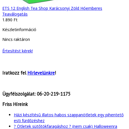
ETS 12 English Tea Shop Karácsonyi Zöld Hóemberes
Teaválogatás
1.890 Ft
Készletinformáció
Nincs raktáron
Értesítést kérek!
Iratkozz fel
Hírlevelünkre
!
Ügyfélszolgálat:
06-20-219-1175
Friss Híreink
Házi készítésű illatos-habos szappanötletek egy pihentető
esti fürdőzéshez
? Ötletek sütőtökfaragáshoz ? (nem csak) Halloweenra