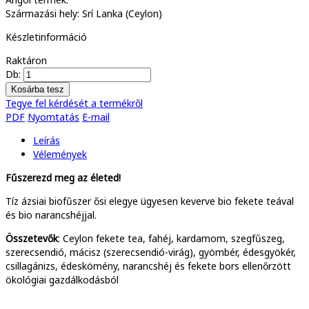
Származási hely: Srí Lanka (Ceylon)
Készletinformáció
Raktáron
Db:
Tegye fel kérdését a termékről
PDF
Nyomtatás
E-mail
Leírás
Vélemények
Fűszerezd meg az életed!
Tíz ázsiai biofűszer ősi elegye ügyesen keverve bio fekete teával
és bio narancshéjjal.
Összetevők
: Ceylon fekete tea, fahéj, kardamom, szegfűszeg,
szerecsendió, mácisz (szerecsendió-virág), gyömbér, édesgyökér,
csillagánizs, édeskömény, narancshéj és fekete bors ellenőrzött
ökológiai gazdálkodásból