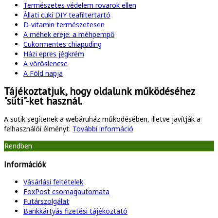
Természetes védelem rovarok ellen
Állati cuki DIY teafiltertartó
D-vitamin természetesen
A méhek ereje: a méhpempő
Cukormentes chiapuding
Házi epres jégkrém
A vöröslencse
A Föld napja
Tájékoztatjuk, hogy oldalunk működéséhez
"süti"-ket használ.
A sütik segítenek a webáruház működésében, illetve javítják a
felhasználói élményt.
További információ
Rendben
Információk
Vásárlási feltételek
FoxPost csomagautomata
Futárszolgálat
Bankkártyás fizetési tájékoztató