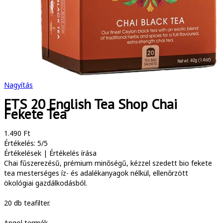
Nagyítás
ETS 20 English Tea Shop Chai
Fekete Tea
1.490 Ft
Értékelés: 5/5
Értékelések
|
Értékelés írása
Chai fűszerezésű, prémium minőségű, kézzel szedett bio fekete
tea mesterséges íz- és adalékanyagok nélkül, ellenőrzött
ökológiai gazdálkodásból.
20 db teafilter.
Angol termék.