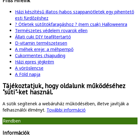
Friss Híreink
Házi készítésű illatos-habos szappanötletek egy pihentető
esti fürdőzéshez
? Ötletek sütőtökfaragáshoz ? (nem csak) Halloweenra
Természetes védelem rovarok ellen
Állati cuki DIY teafiltertartó
D-vitamin természetesen
A méhek ereje: a méhpempő
Cukormentes chiapuding
Házi epres jégkrém
A vöröslencse
A Föld napja
Tájékoztatjuk, hogy oldalunk működéséhez
"süti"-ket használ.
A sütik segítenek a webáruház működésében, illetve javítják a
felhasználói élményt.
További információ
Rendben
Információk