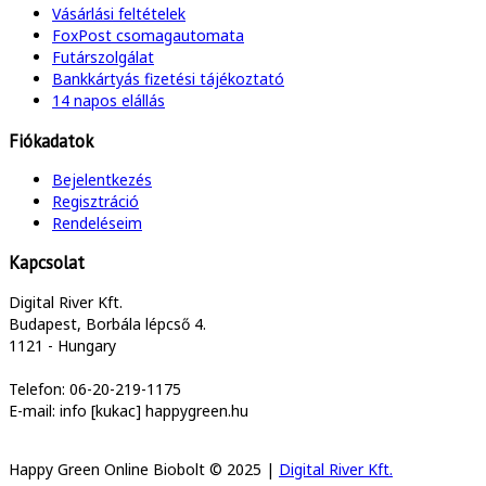
Vásárlási feltételek
FoxPost csomagautomata
Futárszolgálat
Bankkártyás fizetési tájékoztató
14 napos elállás
Fiókadatok
Bejelentkezés
Regisztráció
Rendeléseim
Kapcsolat
Digital River Kft.
Budapest, Borbála lépcső 4.
1121 - Hungary
Telefon: 06-20-219-1175
E-mail: info [kukac] happygreen.hu
Happy Green Online Biobolt © 2025 |
Digital River Kft.