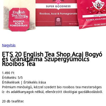
Nagyítás
ETS 20 English Tea Shop Acai Bogyó
és Gránátalma Szupergyümölcs
Rooibos Tea
1.490 Ft
Értékelés: 5/5
Értékelések
|
Értékelés írása
Prémium minőségű, kézzel szedett bio rooibos tea mesterséges
íz- és adalékanyagok nélkül, ellenőrzött ökológiai gazdálkodásból.
20 db teafilter.