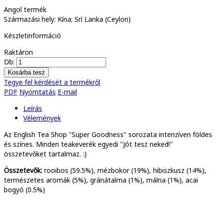
Angol termék
Származási hely: Kína; Srí Lanka (Ceylon)
Készletinformáció
Raktáron
Db:
Tegye fel kérdését a termékről
PDF
Nyomtatás
E-mail
Leírás
Vélemények
Az English Tea Shop "Super Goodness" sorozata intenzíven földes
és színes. Minden teakeverék egyedi "Jót tesz neked!"
összetevőket tartalmaz. :)
Összetevők:
rooibos (59.5%), mézbokor (19%), hibiszkusz (14%),
természetes aromák (5%), gránátalma (1%), málna (1%), acai
bogyó (0.5%)