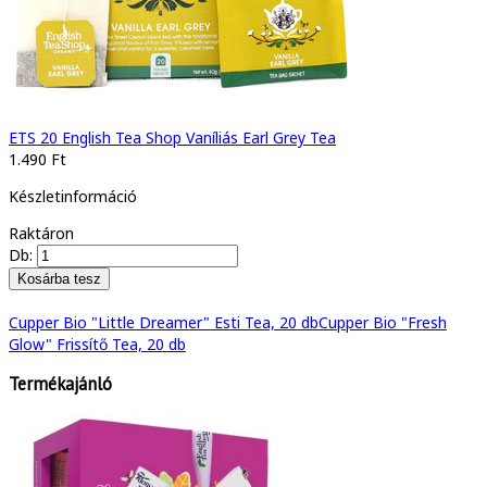
ETS 20 English Tea Shop Vaníliás Earl Grey Tea
1.490 Ft
Készletinformáció
Raktáron
Db:
Cupper Bio "Little Dreamer" Esti Tea, 20 db
Cupper Bio "Fresh
Glow" Frissítő Tea, 20 db
Termékajánló