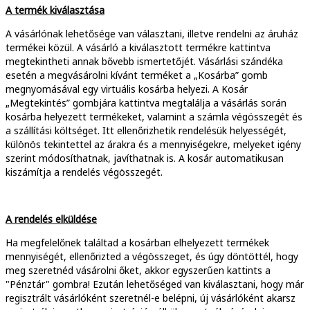
A termék kiválasztása
A vásárlónak lehetősége van választani, illetve rendelni az áruház
termékei közül. A vásárló a kiválasztott termékre kattintva
megtekintheti annak bővebb ismertetőjét. Vásárlási szándéka
esetén a megvásárolni kívánt terméket a „Kosárba” gomb
megnyomásával egy virtuális kosárba helyezi. A Kosár
„Megtekintés” gombjára kattintva megtalálja a vásárlás során
kosárba helyezett termékeket, valamint a számla végösszegét és
a szállítási költséget. Itt ellenőrizhetik rendelésük helyességét,
különös tekintettel az árakra és a mennyiségekre, melyeket igény
szerint módosíthatnak, javíthatnak is. A kosár automatikusan
kiszámítja a rendelés végösszegét.
A rendelés elküldése
Ha megfelelőnek találtad a kosárban elhelyezett termékek
mennyiségét, ellenőrizted a végösszeget, és úgy döntöttél, hogy
meg szeretnéd vásárolni őket, akkor egyszerűen kattints a
"Pénztár" gombra! Ezután lehetőséged van kiválasztani, hogy már
regisztrált vásárlóként szeretnél-e belépni, új vásárlóként akarsz