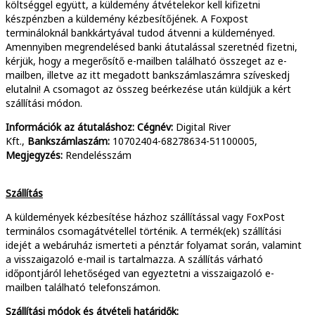
költséggel együtt, a küldemény átvételekor kell kifizetni
készpénzben a küldemény kézbesítőjének. A Foxpost
termináloknál bankkártyával tudod átvenni a küldeményed.
Amennyiben megrendelésed banki átutalással szeretnéd fizetni,
kérjük, hogy a megerősítő e-mailben található összeget az e-
mailben, illetve az itt megadott bankszámlaszámra szíveskedj
elutalni! A csomagot az összeg beérkezése után küldjük a kért
szállítási módon.
Információk az átutaláshoz: Cégnév:
Digital River
Kft.,
Bankszámlaszám:
10702404-68278634-51100005,
Megjegyzés:
Rendelésszám
Szállítás
A küldemények kézbesítése házhoz szállítással vagy FoxPost
terminálos csomagátvétellel történik. A termék(ek) szállítási
idejét a webáruház ismerteti a pénztár folyamat során, valamint
a visszaigazoló e-mail is tartalmazza. A szállítás várható
időpontjáról lehetőséged van egyeztetni a visszaigazoló e-
mailben található telefonszámon.
Szállítási módok és átvételi határidők: