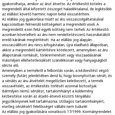
gyakorolhatja, amikor az árut átvette. Az értékesítő köteles a
megrendelő által kifizetett összeget haladéktalanul, de legkésőbb
az elállást követő harminc napon belül visszatéríteni.
Az elállási jog gyakorlása miatt az áru visszaszolgáltatásával
kapcsolatban felmerülő költségeket a megrendelő viseli. A
megrendelőt ezen felül egyéb költség nem terheli. Az értékesítő
azonban követelheti az áru nem rendeltetésszerű használatából
eredő kárának megtérítését. Ha az elállási jog alapján
visszaszállított áru nincs kifogástalan, újra eladható állapotban,
akkor a megrendelő kártérítésre kötelezett, amennyiben az áru
állapotának romlását, tönkremenését vagy visszaadásának
másmilyen ellehetetlenülését szándékosan vagy hanyagságból
idézte elő.
Amennyiben a termékről a felbontás során, a kézbesítést végző
személy (futár) jelenlétében derül ki, hogy bizonyítottan sérült, és
a sérülés az áru átvételét megelőzően keletkezett, a termék
visszavételét, az értékesítés törlését azonnal biztosítjuk.
Bármilyen nemű sérülést, tartalomhiányt a küldemény
kézbesítése során az átadó-átvevő közötti tényállási
jegyzőkönyvnek kell tartalmaznia. Utólagos tartalomhiányért,
esetleg sérülésért felelősséget vállalni nem tudunk!
Az elállási jog gyakorlására vonatkozó 17/1999. Kormányrendelet