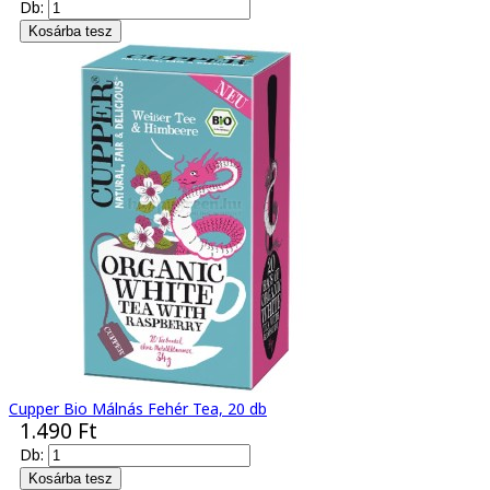
Db:
Cupper Bio Málnás Fehér Tea, 20 db
1.490 Ft
Db: