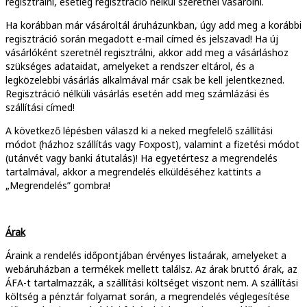
regisztrálni, esetleg regisztráció nélkül szeretnél vásárolni.
Ha korábban már vásároltál áruházunkban, úgy add meg a korábbi
regisztráció során megadott e-mail címed és jelszavad! Ha új
vásárlóként szeretnél regisztrálni, akkor add meg a vásárláshoz
szükséges adataidat, amelyeket a rendszer eltárol, és a
legközelebbi vásárlás alkalmával már csak be kell jelentkezned.
Regisztráció nélküli vásárlás esetén add meg számlázási és
szállítási címed!
A következő lépésben válaszd ki a neked megfelelő szállítási
módot (házhoz szállítás vagy Foxpost), valamint a fizetési módot
(utánvét vagy banki átutalás)! Ha egyetértesz a megrendelés
tartalmával, akkor a megrendelés elküldéséhez kattints a
„Megrendelés” gombra!
Árak
Áraink a rendelés időpontjában érvényes listaárak, amelyeket a
webáruházban a termékek mellett találsz. Az árak bruttó árak, az
ÁFA-t tartalmazzák, a szállítási költséget viszont nem. A szállítási
költség a pénztár folyamat során, a megrendelés véglegesítése