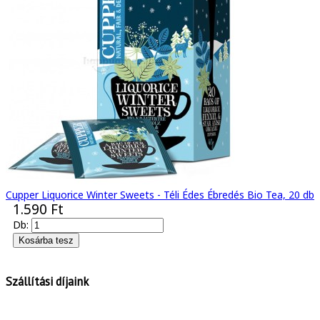
Cupper Liquorice Winter Sweets - Téli Édes Ébredés Bio Tea, 20 db
1.590 Ft
Db:
Szállítási díjaink