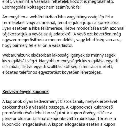
előtt, valamint a Vásárlási feltételek között is megtalálható.
Csomagolási költséget nem számítunk fel.
Amennyiben a webáruházban hiba vagy hiányosság lép fel a
termékeknél vagy az áraknál, fenntartjuk a jogot a korrekcióra.
Ilyen esetben a hiba felismerése, illetve módosítása után azonnal
tájékoztatjuk a vevőt az új adatokról. A vevő ezt követően még
egyszer megerősítheti a megrendelést, vagy lehetőség van arra,
hogy bármely fél elálljon a vásárlástól.
Webáruházunk elsősorban lakossági igények és mennyiségek
kiszolgálását végzi. Nagyobb mennyiségek kiszolgálása egyedi
díjszabás, illetve egyedi szállítási költség számítása mellett,
előzetes telefonos egyeztetést követően lehetséges.
Kedvezmények, kuponok
A kuponok olyan kedvezményt biztosítanak, melyek értékével
csökkenthető a vásárlás összege. A kuponokhoz különböző
promóciók révén lehet hozzájutni. A kupon érvényesítése a
pénztár oldalon található kuponbeváltó rubrikában történik a
kuponkód megadásával. A kupon elfogadása esetén a kupon