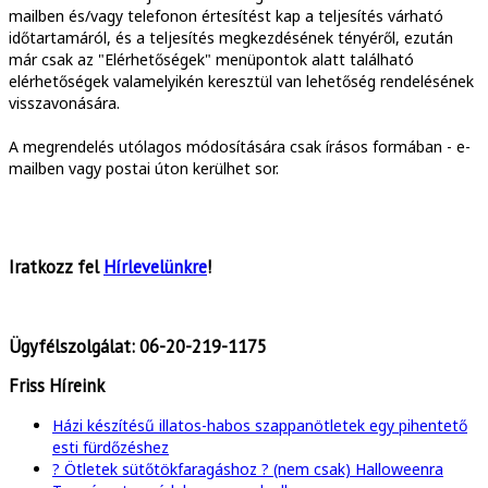
mailben és/vagy telefonon értesítést kap a teljesítés várható
időtartamáról, és a teljesítés megkezdésének tényéről, ezután
már csak az "Elérhetőségek" menüpontok alatt található
elérhetőségek valamelyikén keresztül van lehetőség rendelésének
visszavonására.
A megrendelés utólagos módosítására csak írásos formában - e-
mailben vagy postai úton kerülhet sor.
Iratkozz fel
Hírlevelünkre
!
Ügyfélszolgálat:
06-20-219-1175
Friss Híreink
Házi készítésű illatos-habos szappanötletek egy pihentető
esti fürdőzéshez
? Ötletek sütőtökfaragáshoz ? (nem csak) Halloweenra