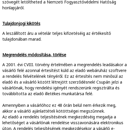
szövegét letöltheted a Nemzeti Fogyasztóvédelmi Hatóság
honlapjáról.
Tulajdonjogi kikötés
A leszállított áru a vételár teljes kifizetéséig az értékesítő
tulajdonában marad.
Megrendelés módosítása, törlése
A 2001. évi CVIII. törvény értelmében a megrendelés leadásakor a
vásárló felé azonnal értesítést küld az eladó webáruház szoftvere
a rendelés felvételének tényéről. Ez az értesítés nem minősül az
eladó és a vásárló között létrejött szerződésnek! Csupán jelzi a
vásárlónak, hogy rendelési igényét rendszerünk regisztrálta és
továbbította az eladó illetékes munkatársa felé.
Amennyiben a vásárlóhoz ez 48 órán belül nem érkezik meg,
akkor a vásárló ajánlattételi kötöttségei megszűnnek.
Az eladó a rendelés teljesítésének megkezdéséig megadja a
lehetőséget a vásárlónak rendelése visszavonására elektronikus
úton. A rendelés teljesítésének megkezdésekor a vásárló e-