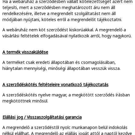
Ha a webáruház a szerződésben vállalt kötelezettségét azért nem
teljesíti, mert a szerződésben meghatározott áru nem áll
rendelkezésére, illetve a megrendelt szolgáltatást nem áll
módjában nyújtani, köteles erről a megrendelőt tájékoztatni.
A webáruház nem köt szerződést kiskorúakkal. A megrendelő a
vásárlási feltételek elfogadásával nyilatkozik arról, hogy nagykorú.
A termék visszaküldése
A terméket csak eredeti állapotában és csomagolásában,
hiánytalan mennyiségi, minőségi állapotában vesszük vissza.
A szerződéskötés feltételeire vonatkozó tájékoztatás
A szerződéskötés nyelve magyar, a megkötött szerződés írásban
megkötöttnek minősül.
Elállási jog / Visszaszolgáltatási garancia
A megrendelő a szerződéstől nyolc munkanapon belül indokolás
nélkül elállhat. A megrendelő az elállás jogát attól a naptól kezdve