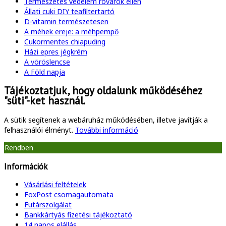
Természetes védelem rovarok ellen
Állati cuki DIY teafiltertartó
D-vitamin természetesen
A méhek ereje: a méhpempő
Cukormentes chiapuding
Házi epres jégkrém
A vöröslencse
A Föld napja
Tájékoztatjuk, hogy oldalunk működéséhez
"süti"-ket használ.
A sütik segítenek a webáruház működésében, illetve javítják a
felhasználói élményt.
További információ
Rendben
Információk
Vásárlási feltételek
FoxPost csomagautomata
Futárszolgálat
Bankkártyás fizetési tájékoztató
14 napos elállás