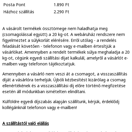
Posta Pont
1.890 Ft
Házhoz szállítás
2.290 Ft
A vásárolt termékek össztömege nem haladhatja meg
(csomagolással együtt) a 20 kg-ot. A webáruház rendszere nem
figyelmeztet a súlykorlát elérésére. Erről utólag - a rendelés
feladását követően - telefonon vagy e-mailben értesítjük a
vásárlókat. Amennyiben a rendelt termékek súlya meghaladja a 20
kg-ot, cégünk egyedi szállítási díjat kalkulál, amelyről a vásárlót e-
mailben vagy telefonon tájékoztatjuk.
Amennyiben a vásárló nem veszi át a csomagot, a visszaszállítás
díját a vásárlóra terheljük. Újbóli kézbesítést kizárólag a csomag
ellenértékének és a visszaszállítási díj előre történő megfizetése
esetén áll módunkban ismételten elindítani.
Külföldre egyedi díjszabás alapján szállítunk, kérjük, érdeklődj
kollégánknál telefonon vagy e-mailben!
A szállítástól való elállás