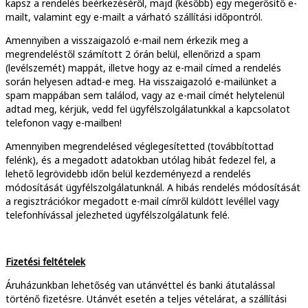
kapsz a rendelés beérkezéséről, majd (később) egy megerősítő e-
mailt, valamint egy e-mailt a várható szállítási időpontról.
Amennyiben a visszaigazoló e-mail nem érkezik meg a
megrendeléstől számított 2 órán belül, ellenőrizd a spam
(levélszemét) mappát, illetve hogy az e-mail címed a rendelés
során helyesen adtad-e meg. Ha visszaigazoló e-mailünket a
spam mappában sem találod, vagy az e-mail címét helytelenül
adtad meg, kérjük, vedd fel ügyfélszolgálatunkkal a kapcsolatot
telefonon vagy e-mailben!
Amennyiben megrendelésed véglegesítetted (továbbítottad
felénk), és a megadott adatokban utólag hibát fedezel fel, a
lehető legrövidebb időn belül kezdeményezd a rendelés
módosítását ügyfélszolgálatunknál. A hibás rendelés módosítását
a regisztrációkor megadott e-mail címről küldött levéllel vagy
telefonhívással jelezheted ügyfélszolgálatunk felé.
Fizetési feltételek
Áruházunkban lehetőség van utánvéttel és banki átutalással
történő fizetésre. Utánvét esetén a teljes vételárat, a szállítási