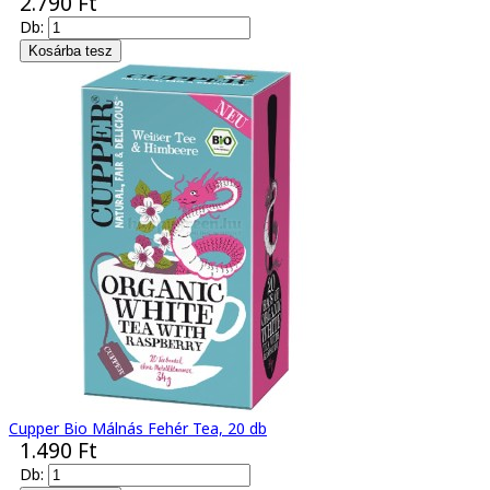
2.790 Ft
Db:
Cupper Bio Málnás Fehér Tea, 20 db
1.490 Ft
Db: