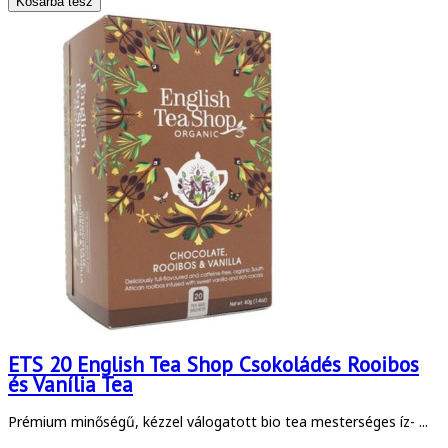
ETS 20 English Tea Shop Csokoládés Rooibos
és Vanília Tea
Prémium minőségű, kézzel válogatott bio tea mesterséges íz- ...