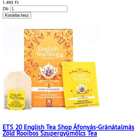
1.490 Ft
Db:
ETS 20 English Tea Shop Áfonyás-Gránátalmás
Zöld Rooibos Szupergyümölcs Tea