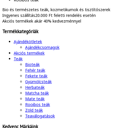
Bio és természetes
teák, kozmetikumok és tisztítószerek
Ingyenes szállítás
20.000 Ft feletti rendelés esetén
Akciós termékek
akár 40% kedvezménnyel
Termékkategóriák
Ajándékötletek
Ajándékcsomagok
Akciós termékek
Teák
Bioteák
Fehér teák
Fekete teák
Gyümölcsteák
Herbateák
Matcha teák
Mate teák
Rooibos teák
Zöld teák
Teaválogatások
Kedvenc Márkáink