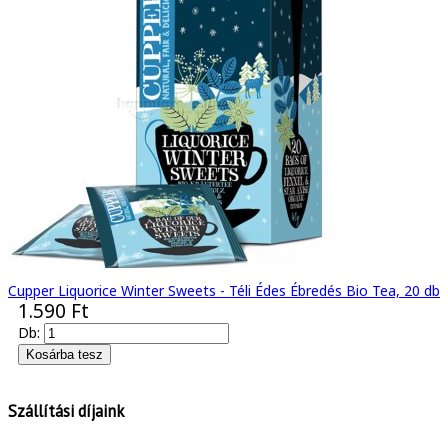
Cupper Liquorice Winter Sweets - Téli Édes Ébredés Bio Tea, 20 db
1.590 Ft
Db:
Szállítási díjaink