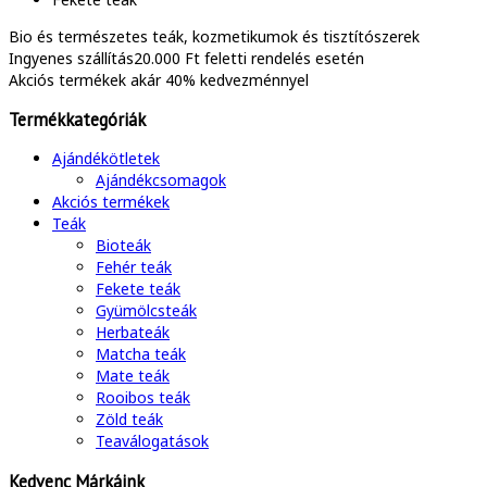
Bio és természetes
teák, kozmetikumok és tisztítószerek
Ingyenes szállítás
20.000 Ft feletti rendelés esetén
Akciós termékek
akár 40% kedvezménnyel
Termékkategóriák
Ajándékötletek
Ajándékcsomagok
Akciós termékek
Teák
Bioteák
Fehér teák
Fekete teák
Gyümölcsteák
Herbateák
Matcha teák
Mate teák
Rooibos teák
Zöld teák
Teaválogatások
Kedvenc Márkáink