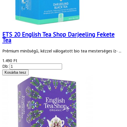
ETS 20 English Tea Shop Darjeeling Fekete
Tea
Prémium minőségű, kézzel válogatott bio tea mesterséges íz- ...
1.490 Ft
Db: