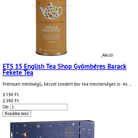
Akció
ETS 15 English Tea Shop Gyömbéres Barack
Fekete Tea
Prémium minőségű, kézzel szedett bio tea mesterséges íz- és ...
3.190 Ft
2.390 Ft
Db: