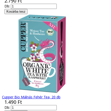
2.790 Ft
Db:
Cupper Bio Málnás Fehér Tea, 20 db
1.490 Ft
Db: