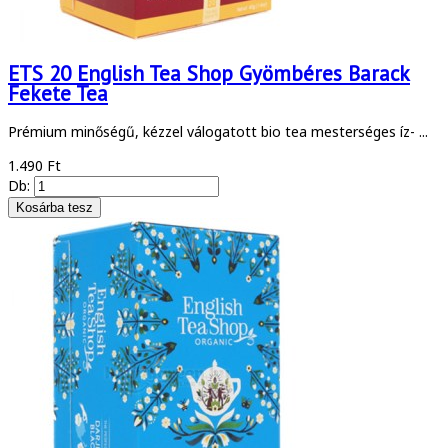
ETS 20 English Tea Shop Gyömbéres Barack
Fekete Tea
Prémium minőségű, kézzel válogatott bio tea mesterséges íz- ...
1.490 Ft
Db: