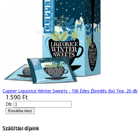
Cupper Liquorice Winter Sweets - Téli Édes Ébredés Bio Tea, 20 db
1.590 Ft
Db:
Szállítási díjaink